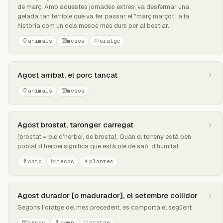
de març. Amb aquestes jornades extres, va desfermar una
gelada tan terrible que va fer passar el "març marçot" a la
història com un dels mesos més durs per al bestiar.
animals
mesos
oratge
Agost arribat, el porc tancat
animals
mesos
Agost brostat, taronger carregat
[brostat = ple d’herbei, de brosta]. Quan el terreny està ben
poblat d’herbei significa que està ple de saó, d’humitat
camp
mesos
plantes
Agost durador [o madurador], el setembre collidor
Segons l’oratge del mes precedent, es comporta el següent
mesos
camp
oratge