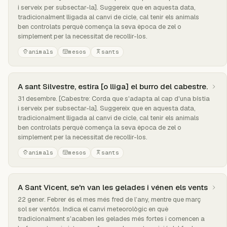
i serveix per subsectar-la]. Suggereix que en aquesta data,
tradicionalment lligada al canvi de cicle, cal tenir els animals
ben controlats perquè comença la seva època de zel o
simplement per la necessitat de recollir-los.
animals
mesos
sants
A sant Silvestre, estira [o lliga] el burro del cabestre.
31 desembre. [Cabestre: Corda que s'adapta al cap d'una bístia
i serveix per subsectar-la]. Suggereix que en aquesta data,
tradicionalment lligada al canvi de cicle, cal tenir els animals
ben controlats perquè comença la seva època de zel o
simplement per la necessitat de recollir-los.
animals
mesos
sants
A Sant Vicent, se'n van les gelades i vénen els vents
22 gener. Febrer és el mes més fred de l’any, mentre que març
sol ser ventós. Indica el canvi meteorològic en què
tradicionalment s'acaben les gelades més fortes i comencen a