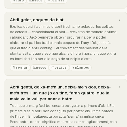
camp
mesos
plantes
Abril gelat, coques de blat
Explica que si fa un mes d'abril fred i amb gelades, les collites
de cereals —especialment el blat— creixeran de manera òptima
i abundant. Això permetrà obtenir prou farina per a poder
elaborar el pa i les tradicionals coques de l'any. L'objectiu és
que el fred d'abril contingui el creixement desmesurat de la
planta, evitant que s'espigue abans d'hora i garantint que el gra
es formi fort i sa per a la sega de principis d'estiu.
menjar
mesos
oratge
plantes
Abril gentil, deixa-me'n un, deixa-me'n dos, deixa-
me'n tres, i un que jo en tinc, faran quatre; que la
mala vella vull per anar a batre
Tot i que el març faci bo, encara pot gelar a primers d'abril Els
primers dies d'abril són coneguts per portar els últims batecs
de l'hivern. En pallarès, la paraula "perna" significa cuixa.
Pernabatre, doncs, significa moure les cames agitadament, és a