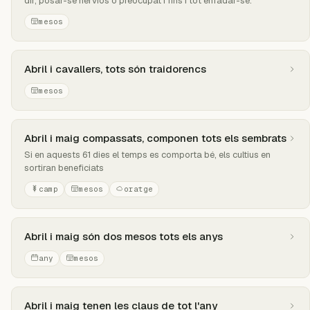
dir, posar-se nerviós o preocupat i fins i tot enfadar-se.
mesos
Abril i cavallers, tots són traidorencs
mesos
Abril i maig compassats, componen tots els sembrats
Si en aquests 61 dies el temps es comporta bé, els cultius en
sortiran beneficiats
camp
mesos
oratge
Abril i maig són dos mesos tots els anys
any
mesos
Abril i maig tenen les claus de tot l'any