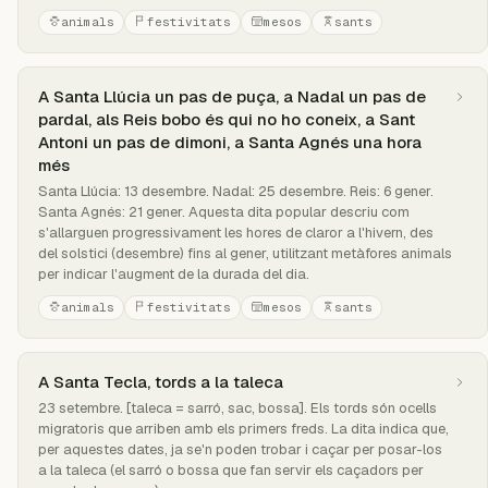
animals
festivitats
mesos
sants
A Santa Llúcia un pas de puça, a Nadal un pas de
pardal, als Reis bobo és qui no ho coneix, a Sant
Antoni un pas de dimoni, a Santa Agnés una hora
més
Santa Llúcia: 13 desembre. Nadal: 25 desembre. Reis: 6 gener.
Santa Agnés: 21 gener. Aquesta dita popular descriu com
s'allarguen progressivament les hores de claror a l'hivern, des
del solstici (desembre) fins al gener, utilitzant metàfores animals
per indicar l'augment de la durada del dia.
animals
festivitats
mesos
sants
A Santa Tecla, tords a la taleca
23 setembre. [taleca = sarró, sac, bossa]. Els tords són ocells
migratoris que arriben amb els primers freds. La dita indica que,
per aquestes dates, ja se'n poden trobar i caçar per posar-los
a la taleca (el sarró o bossa que fan servir els caçadors per