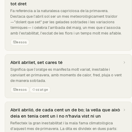
tot dret
Fa referència a la naturalesa capriciosa de la primavera.
Destaca que l'abril sol ser un mes meteorològicament traïdor
—"dolent que set" per les gelades sobtades i les variacions
tèrmiques— i celebra l'arribada del maig, un mes que s'associa
amb l'estabilitat, l'esclat de les flors i un temps molt més afable.
mesos
Abril abrilet, set cares té
Significa que l’oratge es manifesta molt variat, inestable i
canviant en primavera, amb moments de calor, fred, pluja o vent
de manera sobtada.
mesos
oratge
Abril abríló, de cada cent un de bo; la vella que això
deia en tenia cent un i no n'havia vist ni un
Reflecteix la gran inestabilitat i la mala fama climatològica
d'aquest mes de primavera. La dita es divideix en dues parts: