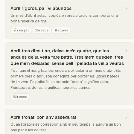
Abril rigorós, pa i vi abundós
Un mes d'abril gelat i copiós en precipitacions comporta una
bona reserva de gra.
menjar
mesos
vinya
Abril tres dies tinc, deixa-me'n quatre, que les
anques de la vella faré batre. Tres me'n queden, tres
que me'n deixaràs, sense pell i pelada la vella veuràs
Tot i que el març faci bo, encara pot gelar a primers d'abril Els
primers dies d'abril són coneguts per portar els últims batecs
de l'hivern. En pallarès, la paraula "perna" significa cuixa.
Pernabatre, doncs, significa moure les cames
mesos
Abril tronat, bon any assegurat
Quan l’oratge es correspon amb el seu temps, s’augura un bon
any per a les collites