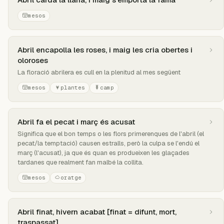
mesos
Abril encapolla les roses, i maig les cria obertes i
oloroses
La floració abrilera es cull en la plenitud al mes següent
mesos
plantes
camp
Abril fa el pecat i març és acusat
Significa que el bon temps o les flors primerenques de l'abril (el
pecat/la temptació) causen estralls, però la culpa se l'endú el
març (l'acusat), ja que és quan es produeixen les glaçades
tardanes que realment fan malbé la collita.
mesos
oratge
Abril finat, hivern acabat [finat = difunt, mort,
traspassat]