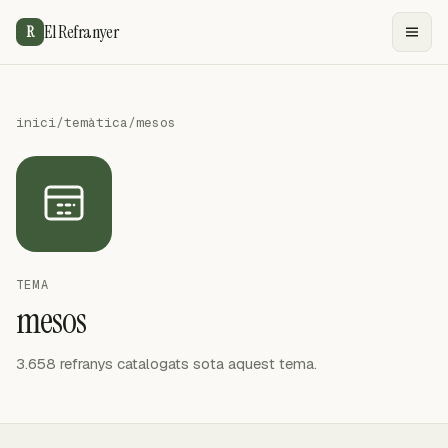
El Refranyer
R
inici
/
temàtica
/
mesos
TEMA
mesos
3.658 refranys catalogats sota aquest tema.