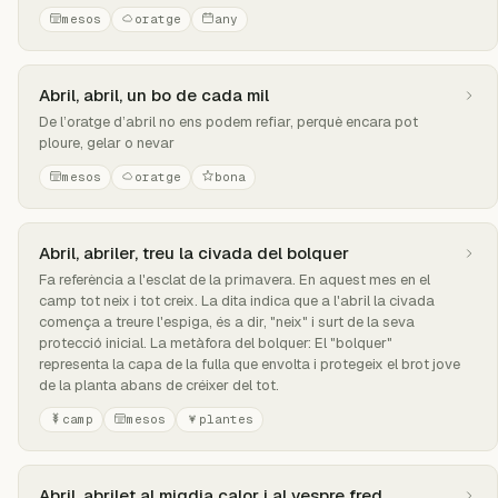
mesos
oratge
any
Abril, abril, un bo de cada mil
De l’oratge d’abril no ens podem refiar, perquè encara pot
ploure, gelar o nevar
mesos
oratge
bona
Abril, abriler, treu la civada del bolquer
Fa referència a l'esclat de la primavera. En aquest mes en el
camp tot neix i tot creix. La dita indica que a l'abril la civada
comença a treure l'espiga, és a dir, "neix" i surt de la seva
protecció inicial. La metàfora del bolquer: El "bolquer"
representa la capa de la fulla que envolta i protegeix el brot jove
de la planta abans de créixer del tot.
camp
mesos
plantes
Abril, abrilet al migdia calor i al vespre fred