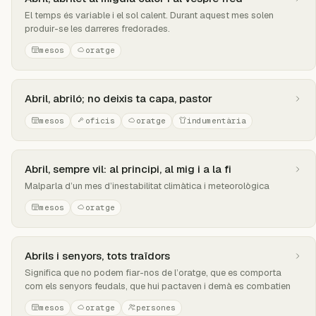
El temps és variable i el sol calent. Durant aquest mes solen
produir-se les darreres fredorades.
mesos
oratge
Abril, abriló; no deixis ta capa, pastor
mesos
oficis
oratge
indumentària
Abril, sempre vil: al principi, al mig i a la fi
Malparla d’un mes d’inestabilitat climàtica i meteorològica
mesos
oratge
Abrils i senyors, tots traïdors
Significa que no podem fiar-nos de l’oratge, que es comporta
com els senyors feudals, que hui pactaven i demà es combatien
mesos
oratge
persones