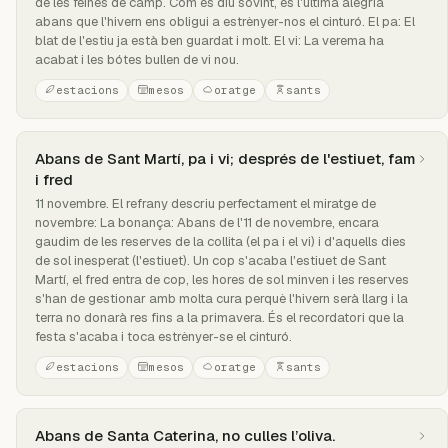
de les feines de camp. Com es diu sovint, és l'última alegria
abans que l'hivern ens obligui a estrènyer-nos el cinturó. El pa: El
blat de l'estiu ja està ben guardat i molt. El vi: La verema ha
acabat i les bótes bullen de vi nou.
estacions
mesos
oratge
sants
Abans de Sant Martí, pa i vi; després de l'estiuet, fam
i fred
11 novembre. El refrany descriu perfectament el miratge de
novembre: La bonança: Abans de l'11 de novembre, encara
gaudim de les reserves de la collita (el pa i el vi) i d'aquells dies
de sol inesperat (l'estiuet). Un cop s'acaba l'estiuet de Sant
Martí, el fred entra de cop, les hores de sol minven i les reserves
s'han de gestionar amb molta cura perquè l'hivern serà llarg i la
terra no donarà res fins a la primavera. És el recordatori que la
festa s'acaba i toca estrènyer-se el cinturó.
estacions
mesos
oratge
sants
Abans de Santa Caterina, no culles l’oliva.