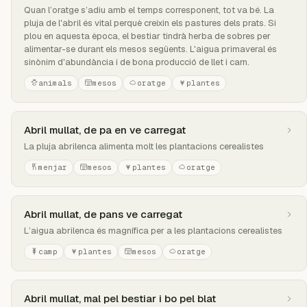
Quan l’oratge s’adiu amb el temps corresponent, tot va bé. La
pluja de l'abril és vital perquè creixin els pastures dels prats. Si
plou en aquesta època, el bestiar tindrà herba de sobres per
alimentar-se durant els mesos següents. L'aigua primaveral és
sinònim d'abundància i de bona producció de llet i carn.
animals
mesos
oratge
plantes
Abril mullat, de pa en ve carregat
La pluja abrilenca alimenta molt les plantacions cerealistes
menjar
mesos
plantes
oratge
Abril mullat, de pans ve carregat
L’aigua abrilenca és magnífica per a les plantacions cerealistes
camp
plantes
mesos
oratge
Abril mullat, mal pel bestiar i bo pel blat