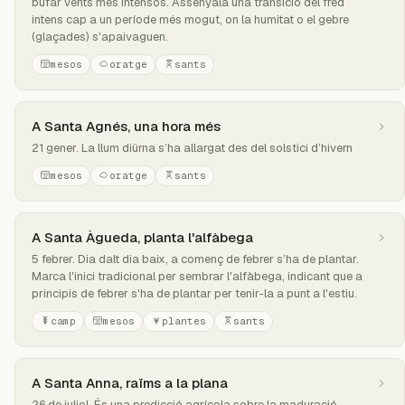
bufar vents més intensos. Assenyala una transició del fred
intens cap a un període més mogut, on la humitat o el gebre
(glaçades) s'apaivaguen.
mesos
oratge
sants
A Santa Agnés, una hora més
21 gener. La llum diürna s’ha allargat des del solstici d’hivern
mesos
oratge
sants
A Santa Àgueda, planta l'alfàbega
5 febrer. Dia dalt dia baix, a començ de febrer s’ha de plantar.
Marca l'inici tradicional per sembrar l'alfàbega, indicant que a
principis de febrer s'ha de plantar per tenir-la a punt a l'estiu.
camp
mesos
plantes
sants
A Santa Anna, raïms a la plana
26 de juliol. És una predicció agrícola sobre la maduració