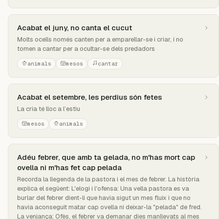
Acabat el juny, no canta el cucut
Molts ocells només canten per a emparellar-se i criar, i no
tornen a cantar per a ocultar-se dels predadors
animals
mesos
cantar
Acabat el setembre, les perdius són fetes
La cria té lloc a l’estiu
mesos
animals
Adéu febrer, que amb ta gelada, no m'has mort cap
ovella ni m'has fet cap pelada
Recorda la llegenda de la pastora i el mes de febrer. La història
explica el següent: L'elogi i l'ofensa: Una vella pastora es va
burlar del febrer dient-li que havia sigut un mes fluix i que no
havia aconseguit matar cap ovella ni deixar-la "pelada" de fred.
La venjança: Ofès, el febrer va demanar dies manllevats al mes