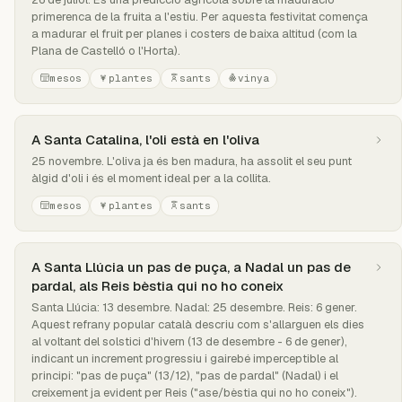
primerenca de la fruita a l'estiu. Per aquesta festivitat comença
a madurar el fruit per planes i costers de baixa altitud (com la
Plana de Castelló o l'Horta).
mesos
plantes
sants
vinya
A Santa Catalina, l'oli està en l'oliva
25 novembre. L'oliva ja és ben madura, ha assolit el seu punt
àlgid d'oli i és el moment ideal per a la collita.
mesos
plantes
sants
A Santa Llúcia un pas de puça, a Nadal un pas de
pardal, als Reis bèstia qui no ho coneix
Santa Llúcia: 13 desembre. Nadal: 25 desembre. Reis: 6 gener.
Aquest refrany popular català descriu com s'allarguen els dies
al voltant del solstici d'hivern (13 de desembre - 6 de gener),
indicant un increment progressiu i gairebé imperceptible al
principi: "pas de puça" (13/12), "pas de pardal" (Nadal) i el
creixement ja evident per Reis ("ase/bèstia qui no ho coneix").