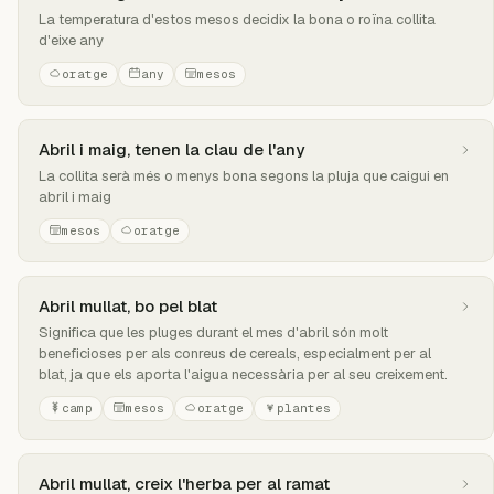
La temperatura d'estos mesos decidix la bona o roïna collita
d'eixe any
oratge
any
mesos
Abril i maig, tenen la clau de l'any
La collita serà més o menys bona segons la pluja que caigui en
abril i maig
mesos
oratge
Abril mullat, bo pel blat
Significa que les pluges durant el mes d'abril són molt
beneficioses per als conreus de cereals, especialment per al
blat, ja que els aporta l'aigua necessària per al seu creixement.
camp
mesos
oratge
plantes
Abril mullat, creix l'herba per al ramat