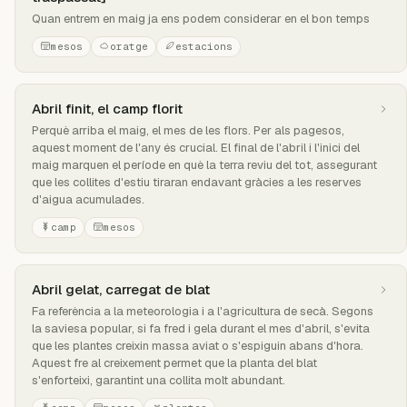
Quan entrem en maig ja ens podem considerar en el bon temps
mesos
oratge
estacions
Abril finit, el camp florit
Perquè arriba el maig, el mes de les flors. Per als pagesos,
aquest moment de l'any és crucial. El final de l'abril i l'inici del
maig marquen el període en què la terra reviu del tot, assegurant
que les collites d'estiu tiraran endavant gràcies a les reserves
d'aigua acumulades.
camp
mesos
Abril gelat, carregat de blat
Fa referència a la meteorologia i a l'agricultura de secà. Segons
la saviesa popular, si fa fred i gela durant el mes d'abril, s'evita
que les plantes creixin massa aviat o s'espiguin abans d'hora.
Aquest fre al creixement permet que la planta del blat
s'enforteixi, garantint una collita molt abundant.