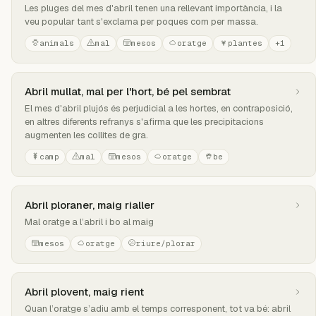
Les pluges del mes d'abril tenen una rellevant importància, i la
veu popular tant s'exclama per poques com per massa.
animals
mal
mesos
oratge
plantes
+1
Abril mullat, mal per l'hort, bé pel sembrat
El mes d'abril plujós és perjudicial a les hortes, en contraposició,
en altres diferents refranys s'afirma que les precipitacions
augmenten les collites de gra.
camp
mal
mesos
oratge
be
Abril ploraner, maig rialler
Mal oratge a l’abril i bo al maig
mesos
oratge
riure/plorar
Abril plovent, maig rient
Quan l’oratge s’adiu amb el temps corresponent, tot va bé: abril