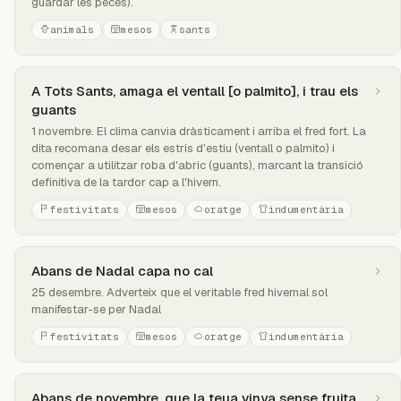
guardar les peces).
animals
mesos
sants
A Tots Sants, amaga el ventall [o palmito], i trau els
guants
1 novembre. El clima canvia dràsticament i arriba el fred fort. La
dita recomana desar els estris d'estiu (ventall o palmito) i
començar a utilitzar roba d'abric (guants), marcant la transició
definitiva de la tardor cap a l'hivern.
festivitats
mesos
oratge
indumentària
Abans de Nadal capa no cal
25 desembre. Adverteix que el veritable fred hivernal sol
manifestar-se per Nadal
festivitats
mesos
oratge
indumentària
Abans de novembre, que la teua vinya sense fruita