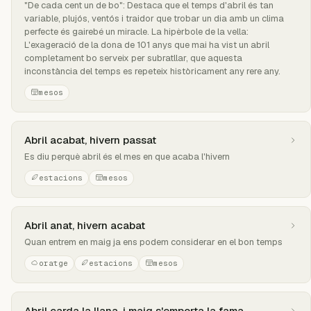
"De cada cent un de bo": Destaca que el temps d'abril és tan
variable, plujós, ventós i traidor que trobar un dia amb un clima
perfecte és gairebé un miracle. La hipèrbole de la vella:
L'exageració de la dona de 101 anys que mai ha vist un abril
completament bo serveix per subratllar, que aquesta
inconstància del temps es repeteix històricament any rere any.
mesos
Abril acabat, hivern passat
Es diu perquè abril és el mes en que acaba l'hivern
estacions
mesos
Abril anat, hivern acabat
Quan entrem en maig ja ens podem considerar en el bon temps
oratge
estacions
mesos
Abril carda la llana, i maig s'emporta la fama