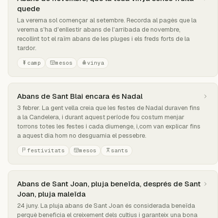
quede
La verema sol començar al setembre. Recorda al pagès que la
verema s'ha d'enllestir abans de l'arribada de novembre,
recollint tot el raïm abans de les pluges i els freds forts de la
tardor.
camp
mesos
vinya
Abans de Sant Blai encara és Nadal
3 febrer. La gent vella creia que les festes de Nadal duraven fins
a la Candelera, i durant aquest període fou costum menjar
torrons totes les festes i cada diumenge, i,com van explicar fins
a aquest dia hom no desguarnia el pessebre.
festivitats
mesos
sants
Abans de Sant Joan, pluja beneïda, després de Sant
Joan, pluja maleïda
24 juny. La pluja abans de Sant Joan és considerada beneïda
perquè beneficia el creixement dels cultius i garanteix una bona