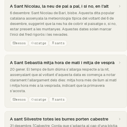
A Sant Nicolau, la neu de pal a pal, i si no, en l'alt
6 desembre: Sant Nicolau de Bari, bisbe. Aquesta dita popular
catalana assenyala la meteorologia típica del voltant del 6 de
desembre, suggerint que la neu ha de cobrir el paisatge o, si no,
estar present a les muntanyes. Aquestes dates solen marcar
l'inici del fred rigorós i les nevades.
mesos
oratge
sants
A Sant Sebastià mitja hora de matí i mitja de vesprà
20 gener. El temps de llum diürna s’allarga respecte a la nit,
assenyalant que al voltant d'aquesta data es comença a notar
clarament l'allargament dels dies: mitja hora més de llum al matí
i mitja hora més a la vesprada, indicant que la primavera
s'acosta.
mesos
oratge
sants
A sant Silvestre totes les burres porten cabestre
31 desembre. [Cabestre: Corda que s'adapta al cap d'una bístia