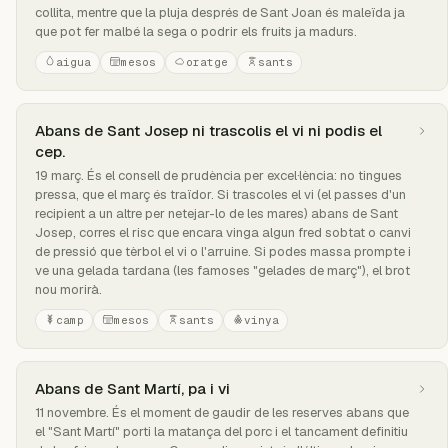
collita, mentre que la pluja després de Sant Joan és maleïda ja
que pot fer malbé la sega o podrir els fruits ja madurs.
aigua
mesos
oratge
sants
Abans de Sant Josep ni trascolis el vi ni podis el
cep.
19 març. És el consell de prudència per excel·lència: no tingues
pressa, que el març és traïdor. Si trascoles el vi (el passes d'un
recipient a un altre per netejar-lo de les mares) abans de Sant
Josep, corres el risc que encara vinga algun fred sobtat o canvi
de pressió que tèrbol el vi o l'arruine. Si podes massa prompte i
ve una gelada tardana (les famoses "gelades de març"), el brot
nou morirà.
camp
mesos
sants
vinya
Abans de Sant Martí, pa i vi
11 novembre. És el moment de gaudir de les reserves abans que
el "Sant Martí" porti la matança del porc i el tancament definitiu