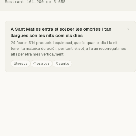
Mostrant 101–200 de 3.658
A Sant Maties entra el sol per les ombries i tan
llargues són les nits com els dies
24 febrer. S’hi produeix l’equinocci, que és quan el dia i la nit
tenen la mateixa duració i, per tant, el sol ja fa un recorregut més
alt i penetra més verticalment
mesos
oratge
sants