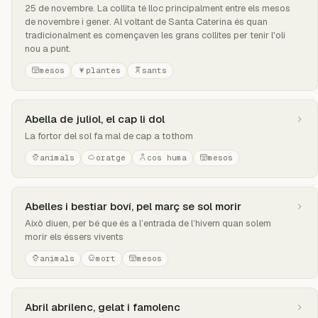
25 de novembre. La collita té lloc principalment entre els mesos
de novembre i gener. Al voltant de Santa Caterina és quan
tradicionalment es començaven les grans collites per tenir l'oli
nou a punt.
mesos
plantes
sants
Abella de juliol, el cap li dol
La fortor del sol fa mal de cap a tothom
animals
oratge
cos huma
mesos
Abelles i bestiar boví, pel març se sol morir
Això diuen, per bé que és a l’entrada de l’hivern quan solem
morir els éssers vivents
animals
mort
mesos
Abril abrilenc, gelat i famolenc