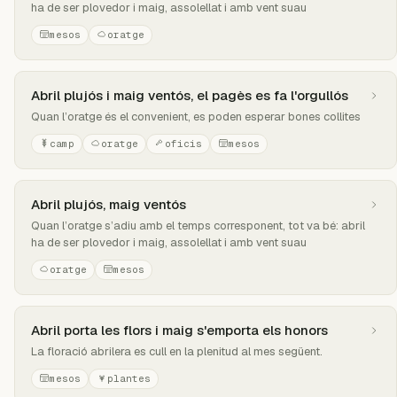
ha de ser plovedor i maig, assolellat i amb vent suau
mesos
oratge
Abril plujós i maig ventós, el pagès es fa l'orgullós
Quan l’oratge és el convenient, es poden esperar bones collites
camp
oratge
oficis
mesos
Abril plujós, maig ventós
Quan l’oratge s’adiu amb el temps corresponent, tot va bé: abril
ha de ser plovedor i maig, assolellat i amb vent suau
oratge
mesos
Abril porta les flors i maig s'emporta els honors
La floració abrilera es cull en la plenitud al mes següent.
mesos
plantes