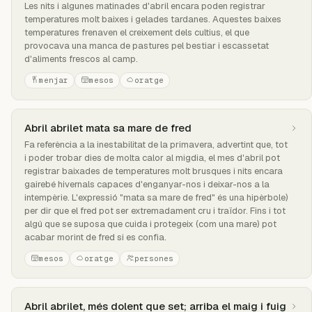
Les nits i algunes matinades d'abril encara poden registrar
temperatures molt baixes i gelades tardanes. Aquestes baixes
temperatures frenaven el creixement dels cultius, el que
provocava una manca de pastures pel bestiar i escassetat
d'aliments frescos al camp.
menjar
mesos
oratge
Abril abrilet mata sa mare de fred
Fa referència a la inestabilitat de la primavera, advertint que, tot
i poder trobar dies de molta calor al migdia, el mes d'abril pot
registrar baixades de temperatures molt brusques i nits encara
gairebé hivernals capaces d'enganyar-nos i deixar-nos a la
intempèrie. L'expressió "mata sa mare de fred" és una hipèrbole)
per dir que el fred pot ser extremadament cru i traïdor. Fins i tot
algú que se suposa que cuida i protegeix (com una mare) pot
acabar morint de fred si es confia.
mesos
oratge
persones
Abril abrilet, més dolent que set; arriba el maig i fuig