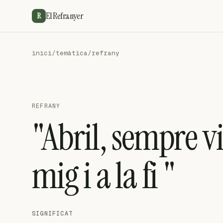
El Refranyer
R
inici
/
temàtica
/
refrany
REFRANY
"Abril, sempre vil
mig i a la fi "
SIGNIFICAT