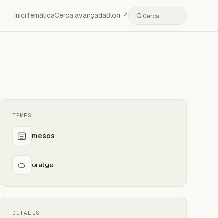
Inici
Temàtica
Cerca avançada
Blog ↗
Cerca…
TEMES
mesos
oratge
DETALLS