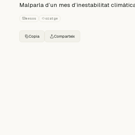
Malparla d’un mes d’inestabilitat climàtic
mesos
oratge
Copia
Comparteix