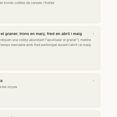
en bones collites de cereals i fruites
el graner; trons en març, fred en abril i maig
ndiquen una collita abundant ("apuntalar el graner"), mentre
 temps inestable amb fred perllongat durant l'abril i el maig.
ls
e les vinyes