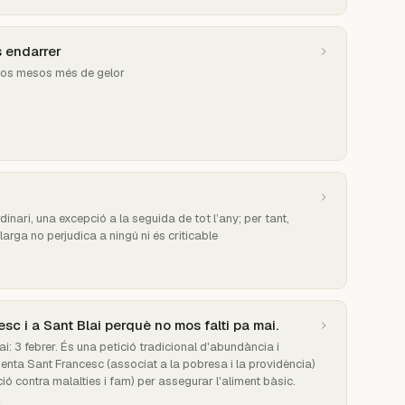
 endarrer
 dos mesos més de gelor
nari, una excepció a la seguida de tot l’any; per tant,
llarga no perjudica a ningú ni és criticable
sc i a Sant Blai perquè no mos falti pa mai.
i: 3 febrer. És una petició tradicional d'abundància i
enta Sant Francesc (associat a la pobresa i la providència)
ció contra malalties i fam) per assegurar l'aliment bàsic.