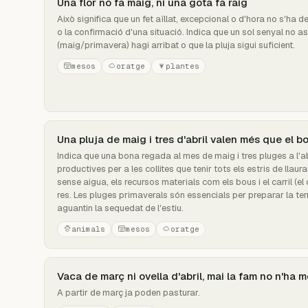
Una flor no fa maig, ni una gota fa raig
Això significa que un fet aïllat, excepcional o d'hora no s'ha
o la confirmació d'una situació. Indica que un sol senyal no a
(maig/primavera) hagi arribat o que la pluja sigui suficient.
mesos
oratge
plantes
Una pluja de maig i tres d'abril valen més que el bou
Indica que una bona regada al mes de maig i tres pluges a l'a
productives per a les collites que tenir tots els estris de llaurar
sense aigua, els recursos materials com els bous i el carril (el
res. Les pluges primaverals són essencials per preparar la terra
aguantin la sequedat de l'estiu.
animals
mesos
oratge
Vaca de març ni ovella d'abril, mai la fam no n'ha 
A partir de març ja poden pasturar.