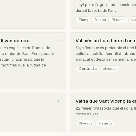
juny) per a l'agricultura, conside
durant la resta de l'any.
any
bona
mesos
li van darrere
Val més un llop dintre d'un 
r les esglésies de Roma i de
Significa que és preferible el fred
sta major de Sant Pere, posant
càlid i assolellat (enriallat) aban
 litúrgic. Expressa que la
enriallat et deixa sense menjar per 
n molt més que la rutina de
animals
mesos
Valga que Sant Vicenç ja ens
22 gener. S'associa que el sol a fi
cotes baixes.
mesos
sants