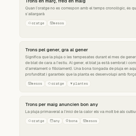
Trons en març, fred en maig
Quan l’oratge no es correspon amb el temps cronològic, és que 
s’allargarà
oratge
mesos
Trons pel gener, gra al gener
Significa que la pluja o les tempesates durant el mes de gener 
de blat de cara a l'estiu. Al gener, el blat ja està sembrat i co
d'arrelament o fillolament). Una bona tongada de pluja en aqu
profunditat i garanteix que la planta es desenvolupi amb força
mesos
oratge
plantes
Trons per maig anuncien bon any
La pluja primaveral a l’inici de la calor els va molt bé als cultiu
oratge
any
bona
mesos