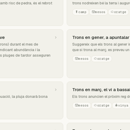
mb risc de pedra, és el rebrot
trons nodreixen bé la terra i augur
camp
mesos
oratge
 ve
Trons en gener, a apuntalar 
trons) durant el mes de
Suggereix que els trons al gener i
indicant abundància i la
que si trona al març, es preveu un
es pluges de tardor asseguren
mesos
oratge
Trons en març, el vi a bassa
inuació, la pluja donarà bona
Els trons anuncien el pròxim reg d
mesos
oratge
vinya