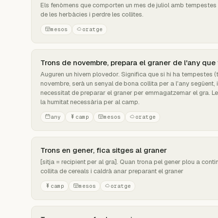
Els fenòmens que comporten un mes de juliol amb tempestes a
de les herbàcies i perdre les collites.
mesos
oratge
Trons de novembre, prepara el graner de l'any que
Auguren un hivern plovedor. Significa que si hi ha tempestes (
novembre, serà un senyal de bona collita per a l'any següent, 
necessitat de preparar el graner per emmagatzemar el gra. L
la humitat necessària per al camp.
any
camp
mesos
oratge
Trons en gener, fica sitges al graner
[sitja = recipient per al gra]. Quan trona pel gener plou a cont
collita de cereals i caldrà anar preparant el graner
camp
mesos
oratge