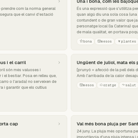
Una i bona, com les bajoqu
 de prendre com la norma general
És una expressió que s'utilitza pe
ssegura que el canvi d'estació
quan algú diu una sola cosa (una 
contundent o de gran valor que ja 
personatge local (la Caterina) qu
de mala qualitat, en portava poq
bona
mesos
plantes
s i el carril
Ungüent de juliol, mata els
bril són més valuoses i
[prunyó = afecció de la pell dels 
 i el bestiar. Posa en relleu que,
Amb l'arribada de la calor desapa
 carro o l'arada) no serveixen de
mesos
oratge
salut
 i garantir que els cultius
morta cap
Val més bona pluja per Sant
24 juny. La pluja més oportuna p
importància d'una pluja intensa i 