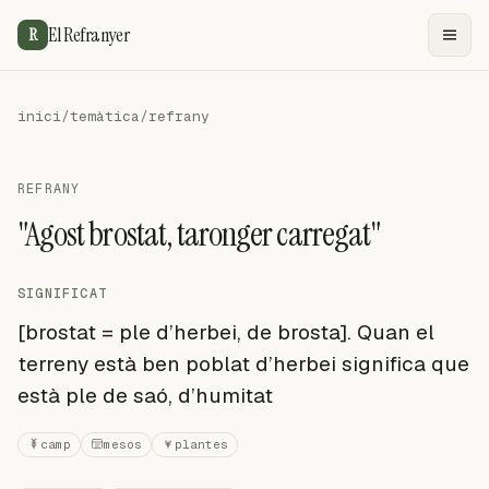
El Refranyer
R
inici
/
temàtica
/
refrany
REFRANY
"Agost brostat, taronger carregat"
SIGNIFICAT
[brostat = ple d’herbei, de brosta]. Quan el
terreny està ben poblat d’herbei significa que
està ple de saó, d’humitat
camp
mesos
plantes