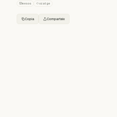
mesos
oratge
Copia
Comparteix