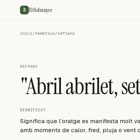
El Refranyer
R
inici
/
temàtica
/
refrany
REFRANY
"Abril abrilet, se
SIGNIFICAT
Significa que l’oratge es manifesta molt va
amb moments de calor, fred, pluja o vent