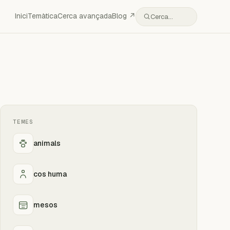
Inici
Temàtica
Cerca avançada
Blog ↗
Cerca…
TEMES
animals
cos huma
mesos