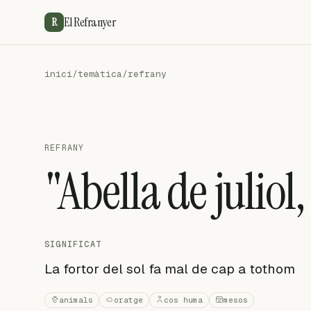
El Refranyer
R
inici
/
temàtica
/
refrany
REFRANY
"Abella de juliol, 
SIGNIFICAT
La fortor del sol fa mal de cap a tothom
animals
oratge
cos huma
mesos