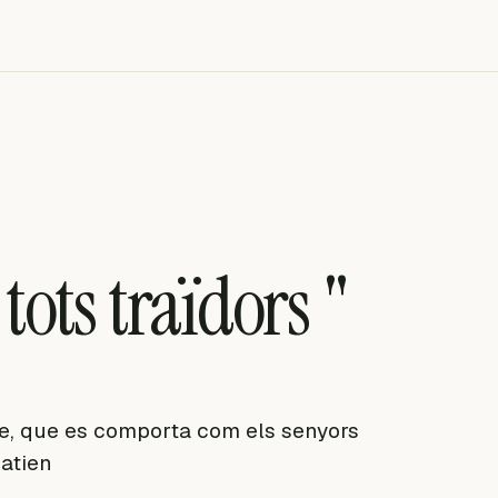
 tots traïdors "
ge, que es comporta com els senyors
atien