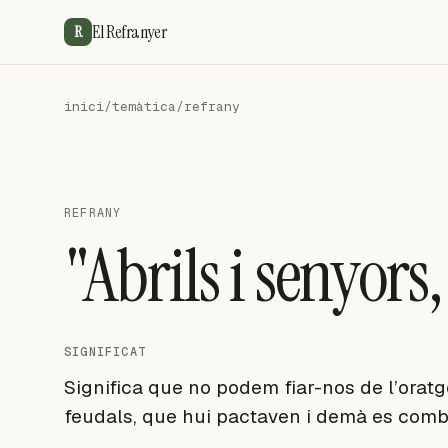
El Refranyer
R
inici
/
temàtica
/
refrany
REFRANY
"Abrils i senyors,
SIGNIFICAT
Significa que no podem fiar-nos de l’orat
feudals, que hui pactaven i demà es comb