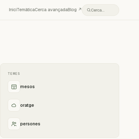
Inici
Temàtica
Cerca avançada
Blog ↗
Cerca…
TEMES
mesos
oratge
persones