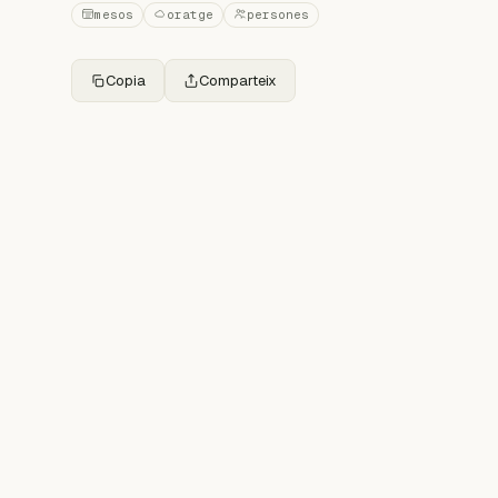
mesos
oratge
persones
Copia
Comparteix