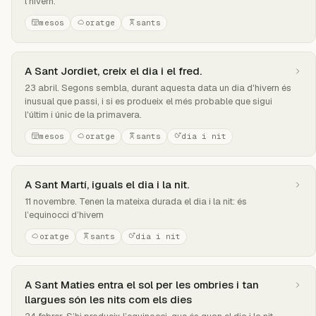
l'hivern.
mesos
oratge
sants
A Sant Jordiet, creix el dia i el fred.
23 abril. Segons sembla, durant aquesta data un dia d'hivern és
inusual que passi, i si es produeix el més probable que sigui
l'últim i únic de la primavera.
mesos
oratge
sants
dia i nit
A Sant Martí, iguals el dia i la nit.
11 novembre. Tenen la mateixa durada el dia i la nit: és
l’equinocci d’hivern
oratge
sants
dia i nit
A Sant Maties entra el sol per les ombries i tan
llargues són les nits com els dies