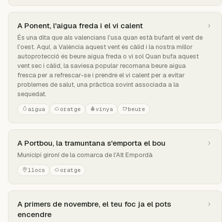
A Ponent, l'aigua freda i el vi calent
És una dita que als valencians l'usa quan està bufant el vent de
l'oest. Aquí, a València aquest vent és càlid i la nostra millor
autoprotecció és beure aigua freda o vi sol Quan bufa aquest
vent sec i càlid, la saviesa popular recomana beure aigua
fresca per a refrescar-se i prendre el vi calent per a evitar
problemes de salut, una pràctica sovint associada a la
sequedat.
aigua
oratge
vinya
beure
A Portbou, la tramuntana s'emporta el bou
Municipi gironí de la comarca de l'Alt Empordà
llocs
oratge
A primers de novembre, el teu foc ja el pots
encendre