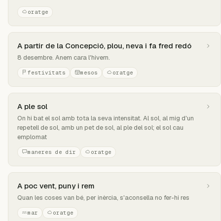
oratge
A partir de la Concepció, plou, neva i fa fred redó
8 desembre. Anem cara l'hivern.
festivitats
mesos
oratge
A ple sol
On hi bat el sol amb tota la seva intensitat. Al sol, al mig d'un
repetell de sol, amb un pet de sol, al ple del sol; el sol cau
emplomat
maneres de dir
oratge
A poc vent, puny i rem
Quan les coses van bé, per inèrcia, s'aconsella no fer-hi res
mar
oratge