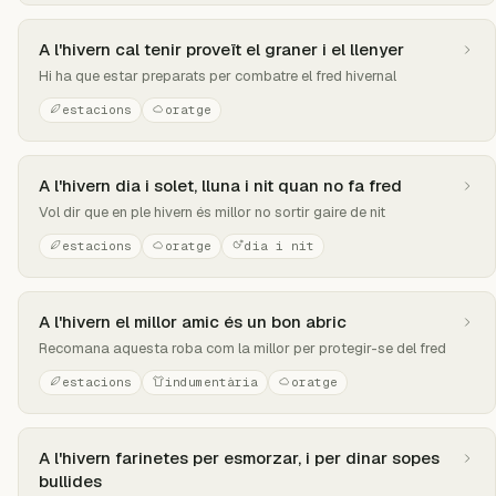
A l'hivern cal tenir proveït el graner i el llenyer
Hi ha que estar preparats per combatre el fred hivernal
estacions
oratge
A l'hivern dia i solet, lluna i nit quan no fa fred
Vol dir que en ple hivern és millor no sortir gaire de nit
estacions
oratge
dia i nit
A l'hivern el millor amic és un bon abric
Recomana aquesta roba com la millor per protegir-se del fred
estacions
indumentària
oratge
A l'hivern farinetes per esmorzar, i per dinar sopes
bullides