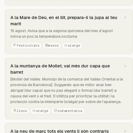
A la Mare de Deú, en el llit, prepara-li la jupa al teu
marit
15 agost. Avisa que a la segona quinzena del mes d'agost
minva un poc la temperatura nocturna
festivitats
mesos
oratge
A la muntanya de Mollet, val més dur capa que
barret
[Mollet del Vallès. Municipi de la comarca del Vallès Oriental a la
província de Barcelona]. Suggereix que és millor anar ben
abrigat (dur capa) que no pas elegant o formal (dur barret) a
causa del vent o el fred. S'utilitza per prioritzar la utilitat i la
protecció contra la intempèrie (oratge) per sobre de l'aparença.
llocs
oratge
indumentària
A la neu de març tots els vents li són contraris