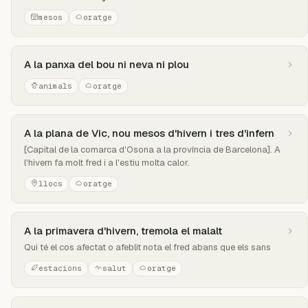
mesos
oratge
A la panxa del bou ni neva ni plou
animals
oratge
A la plana de Vic, nou mesos d'hivern i tres d'infern
[Capital de la comarca d'Osona a la província de Barcelona]. A
l'hivern fa molt fred i a l'estiu molta calor.
llocs
oratge
A la primavera d'hivern, tremola el malalt
Qui té el cos afectat o afeblit nota el fred abans que els sans
estacions
salut
oratge