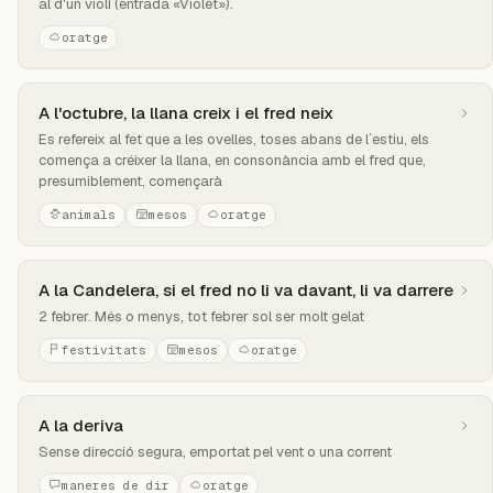
al d'un violí (entrada «Violet»).
oratge
A l'octubre, la llana creix i el fred neix
Es refereix al fet que a les ovelles, toses abans de l´estiu, els
comença a créixer la llana, en consonància amb el fred que,
presumiblement, començarà
animals
mesos
oratge
A la Candelera, si el fred no li va davant, li va darrere
2 febrer. Més o menys, tot febrer sol ser molt gelat
festivitats
mesos
oratge
A la deriva
Sense direcció segura, emportat pel vent o una corrent
maneres de dir
oratge