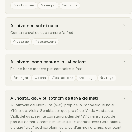
estacions
menjar
oratge
A l'hivern ni sol ni calor
Com a senyal de que sempre fa fred
oratge
estacions
A l'hivern, bona escudella i vi calent
És una bona manera per combatre el fred
menjar
bona
estacions
oratge
vinya
A l'hostal del violí tothom es lleva de matí
A l'autovia del Nord-Est (A-2), prop de la Panadella, hi ha el
«Túnel del Violí». Sembla ser que prové de l'Antic Hostal del
Violí, del qual se'n té constància des del 1775 i era un lloc de
pas del correu. Coromines, en el seu «Onomasticon Cataloniæ»,
diu que "violí" podria referir-se al so d'un molí d'aigua, semblant