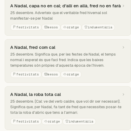
A Nadal, capa no en cal; d'allí en allà, fred no en farà
25 desembre. Adverteix que el veritable fred hivernal sol
manifestar-se per Nadal
festivitats
mesos
oratge
indumentària
A Nadal, fred com cal
25 desembre. Significa que, per les festes de Nadal, el temps
normal i esperat és que faci fred. Indica que les baixes
temperatures són pròpies d'aquesta època de l'hivern.
festivitats
mesos
oratge
A Nadal, la roba tota cal
25 desembre. [Cal: ve del verb caldre, que vol dir ser necessari].
Significa que, per Nadal, fa tant de fred que necessites posar-te
tota la roba d'abric que tens a l'armari.
festivitats
oratge
indumentària