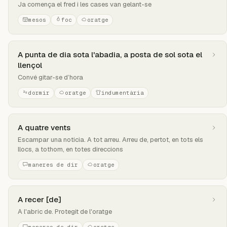
Ja comença el fred i les cases van gelant-se
mesos
foc
oratge
A punta de dia sota l'abadia, a posta de sol sota el
llençol
Convé gitar-se d’hora
dormir
oratge
indumentària
A quatre vents
Escampar una noticia. A tot arreu. Arreu de, pertot, en tots els
llocs, a tothom, en totes direccions
maneres de dir
oratge
A recer [de]
A l'abric de. Protegit de l'oratge