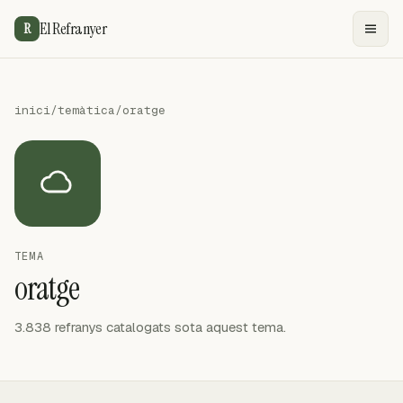
El Refranyer
R
inici
/
temàtica
/
oratge
TEMA
oratge
3.838 refranys catalogats sota aquest tema.