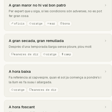
A gran maror no hi val bon patró
Per expert que u siga, si les condicions són adverses, no es pot
fer gran cosa
oficis
oratge
mar
bona
A gran secada, gran remullada
Després d’una temporada llarga sense ploure, plou molt
maneres de dir
oratge
camp
A hora baixa
Fa referència al capvespre, quan el sol ja comença a pondre's i
la llum es fa suau i allargada.
oratge
maneres de dir
A hora foscant