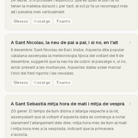
24 febrer. S’hi produeix l’equinocci, que és quan el dia i la nit
tenen la mateixa duració i, per tant, el sol ja fa un recorregut més
alt i penetra més verticalment
mesos
oratge
sants
A Sant Nicolau, la neu de pal a pal, i si no, en l'alt
6 desembre: Sant Nicolau de Bari, bisbe. Aquesta dita popular
catalana assenyala la meteorologia típica del voltant del 6 de
desembre, suggerint que la neu ha de cobrir el paisatge o, si no,
estar present a les muntanyes. Aquestes dates solen marcar
l'inici del fred rigorós i les nevades.
mesos
oratge
sants
A Sant Sebastià mitja hora de matí i mitja de vesprà
20 gener. El temps de llum diürna s’allarga respecte a la nit,
assenyalant que al voltant d'aquesta data es comença a notar
clarament l'allargament dels dies: mitja hora més de llum al matí
i mitja hora més a la vesprada, indicant que la primavera
s'acosta.