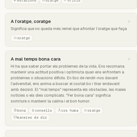
estacions
oratge
oficis
A l’oratge, coratge
Significa que no queda més remei que afrontar l’oratge que faça
oratge
A mal temps bona cara
Hi ha que saber portar els problemes de la vida. Ens recomana
mantenir una actitud positiva i optimista quan ens enfrontem a
problemes o situacions difícils. En lloc de rendir-nos davant
l'adversitat, ens anima a buscar el costat bo i tirar endavant
amb decisió. El "mal temps" representa els obstacles, les males
notícies o els dies complicats. "Fer bona cara" significa
somriure o mantenir la calma i el bon humor.
bona
consells
cos huma
oratge
maneres de dir