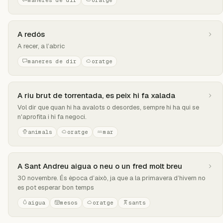
maneres de dir
oratge
A redós
A recer, a l’abric
maneres de dir
oratge
A riu brut de torrentada, es peix hi fa xalada
Vol dir que quan hi ha avalots o desordes, sempre hi ha qui se
n'aprofita i hi fa negoci.
animals
oratge
mar
A Sant Andreu aigua o neu o un fred molt breu
30 novembre. És època d’això, ja que a la primavera d’hivern no
es pot esperar bon temps
aigua
mesos
oratge
sants