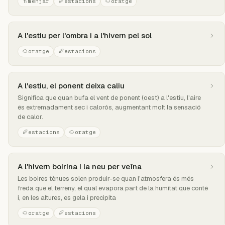
menjar
estacions
oratge
A l'estiu per l'ombra i a l'hivern pel sol
oratge
estacions
A l'estiu, el ponent deixa caliu
Significa que quan bufa el vent de ponent (oest) a l'estiu, l'aire
és extremadament sec i calorós, augmentant molt la sensació
de calor.
estacions
oratge
A l'hivern boirina i la neu per veïna
Les boires tènues solen produir-se quan l’atmosfera és més
freda que el terreny, el qual evapora part de la humitat que conté
i, en les altures, es gela i precipita
oratge
estacions