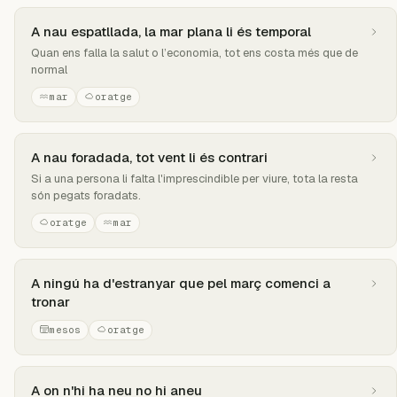
A nau espatllada, la mar plana li és temporal
Quan ens falla la salut o l’economia, tot ens costa més que de
normal
mar
oratge
A nau foradada, tot vent li és contrari
Si a una persona li falta l'imprescindible per viure, tota la resta
són pegats foradats.
oratge
mar
A ningú ha d'estranyar que pel març comenci a
tronar
mesos
oratge
A on n'hi ha neu no hi aneu