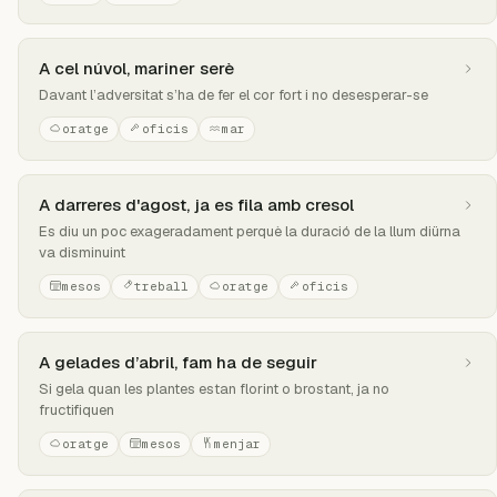
A cel núvol, mariner serè
Davant l’adversitat s’ha de fer el cor fort i no desesperar-se
oratge
oficis
mar
A darreres d'agost, ja es fila amb cresol
Es diu un poc exageradament perquè la duració de la llum diürna
va disminuint
mesos
treball
oratge
oficis
A gelades d’abril, fam ha de seguir
Si gela quan les plantes estan florint o brostant, ja no
fructifiquen
oratge
mesos
menjar