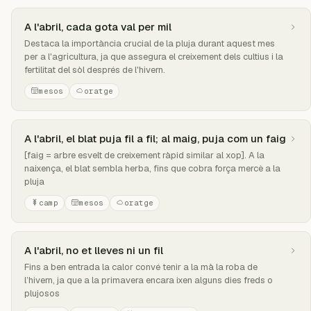
A l'abril, cada gota val per mil
Destaca la importància crucial de la pluja durant aquest mes
per a l'agricultura, ja que assegura el creixement dels cultius i la
fertilitat del sòl després de l'hivern.
mesos
oratge
A l'abril, el blat puja fil a fil; al maig, puja com un faig
[faig = arbre esvelt de creixement ràpid similar al xop]. A la
naixença, el blat sembla herba, fins que cobra força mercè a la
pluja
camp
mesos
oratge
A l'abril, no et lleves ni un fil
Fins a ben entrada la calor convé tenir a la mà la roba de
l’hivern, ja que a la primavera encara ixen alguns dies freds o
plujosos