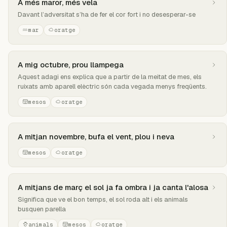
A més maror, més vela
Davant l’adversitat s’ha de fer el cor fort i no desesperar-se
mar
oratge
A mig octubre, prou llampega
Aquest adagi ens explica que a partir de la meitat de mes, els
ruixats amb aparell elèctric són cada vegada menys freqüents.
mesos
oratge
A mitjan novembre, bufa el vent, plou i neva
mesos
oratge
A mitjans de març el sol ja fa ombra i ja canta l'alosa
Significa que ve el bon temps, el sol roda alt i els animals
busquen parella
animals
mesos
oratge