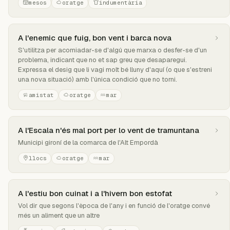
mesos
oratge
indumentària
A l'enemic que fuig, bon vent i barca nova
S'utilitza per acomiadar-se d'algú que marxa o desfer-se d'un
problema, indicant que no et sap greu que desaparegui.
Expressa el desig que li vagi molt bé lluny d'aquí (o que s'estreni
una nova situació) amb l'única condició que no torni.
amistat
oratge
mar
A l'Escala n'és mal port per lo vent de tramuntana
Municipi gironí de la comarca de l'Alt Empordà
llocs
oratge
mar
A l'estiu bon cuinat i a l'hivern bon estofat
Vol dir que segons l'època de l'any i en funció de l'oratge convé
més un aliment que un altre