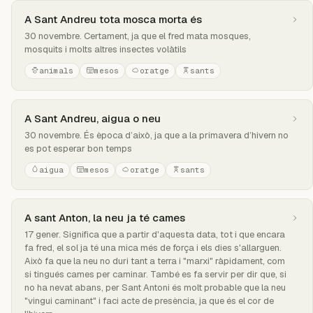
A Sant Andreu tota mosca morta és
30 novembre. Certament, ja que el fred mata mosques,
mosquits i molts altres insectes volàtils
animals
mesos
oratge
sants
A Sant Andreu, aigua o neu
30 novembre. És època d’això, ja que a la primavera d’hivern no
es pot esperar bon temps
aigua
mesos
oratge
sants
A sant Anton, la neu ja té cames
17 gener. Significa que a partir d'aquesta data, tot i que encara
fa fred, el sol ja té una mica més de força i els dies s'allarguen.
Això fa que la neu no duri tant a terra i "marxi" ràpidament, com
si tingués cames per caminar. També es fa servir per dir que, si
no ha nevat abans, per Sant Antoni és molt probable que la neu
"vingui caminant" i faci acte de presència, ja que és el cor de