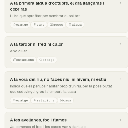
A la primera aigua d’octubre, el gra llançaràs i
cobriràs
Hi ha que aprofitar per sembrar quasi tot
oratge
camp
mesos
aigua
A la tardor ni fred ni calor
Això diuen
estacions
oratge
A la vora del riu, no faces niu; ni hivern, ni estiu
Indica que és perillós habitar prop d'un riu, per la possibilitat
que esdevingui gros i s'emporti la casa
oratge
estacions
casa
A les avellanes, foc i flames
Ja comença el fred i les cases van gelant-se