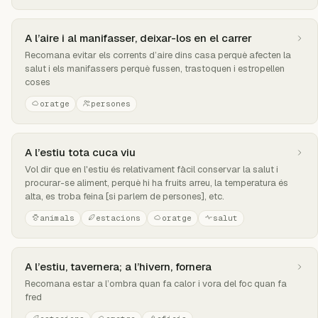
A l’aire i al manifasser, deixar-los en el carrer
Recomana evitar els corrents d’aire dins casa perquè afecten la
salut i els manifassers perquè fussen, trastoquen i estropellen
coses
oratge
persones
A l’estiu tota cuca viu
Vol dir que en l'estiu és relativament fàcil conservar la salut i
procurar-se aliment, perquè hi ha fruits arreu, la temperatura és
alta, es troba feina [si parlem de persones], etc.
animals
estacions
oratge
salut
A l’estiu, tavernera; a l’hivern, fornera
Recomana estar a l’ombra quan fa calor i vora del foc quan fa
fred