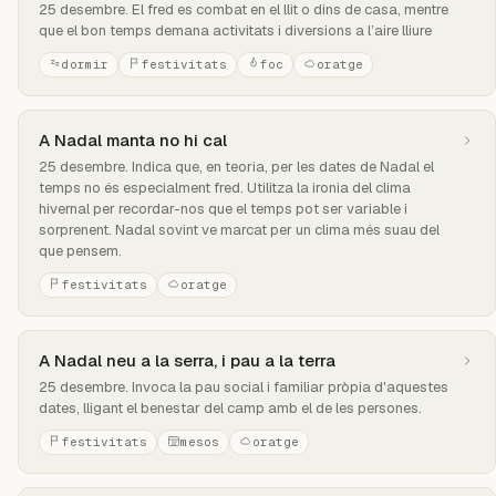
25 desembre. El fred es combat en el llit o dins de casa, mentre
que el bon temps demana activitats i diversions a l’aire lliure
dormir
festivitats
foc
oratge
A Nadal manta no hi cal
25 desembre. Indica que, en teoria, per les dates de Nadal el
temps no és especialment fred. Utilitza la ironia del clima
hivernal per recordar-nos que el temps pot ser variable i
sorprenent. Nadal sovint ve marcat per un clima més suau del
que pensem.
festivitats
oratge
A Nadal neu a la serra, i pau a la terra
25 desembre. Invoca la pau social i familiar pròpia d'aquestes
dates, lligant el benestar del camp amb el de les persones.
festivitats
mesos
oratge