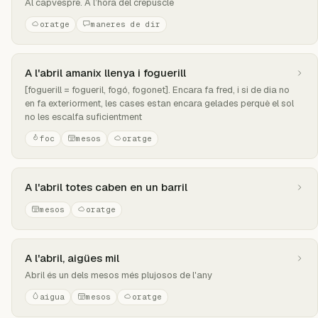
Al capvespre. A l’hora del crepuscle
oratge
maneres de dir
A l'abril amanix llenya i foguerill
[foguerill = fogueril, fogó, fogonet]. Encara fa fred, i si de dia no
en fa exteriorment, les cases estan encara gelades perquè el sol
no les escalfa suficientment
foc
mesos
oratge
A l'abril totes caben en un barril
mesos
oratge
A l'abril, aigües mil
Abril és un dels mesos més plujosos de l'any
aigua
mesos
oratge