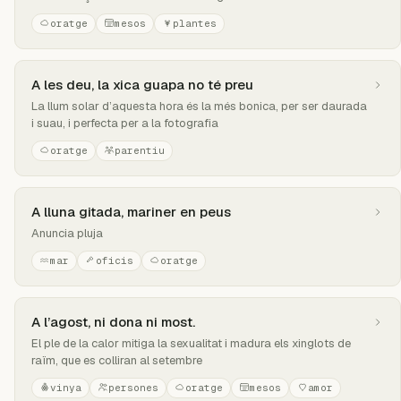
oratge
mesos
plantes
A les deu, la xica guapa no té preu
La llum solar d’aquesta hora és la més bonica, per ser daurada
i suau, i perfecta per a la fotografia
oratge
parentiu
A lluna gitada, mariner en peus
Anuncia pluja
mar
oficis
oratge
A l’agost, ni dona ni most.
El ple de la calor mitiga la sexualitat i madura els xinglots de
raïm, que es colliran al setembre
vinya
persones
oratge
mesos
amor