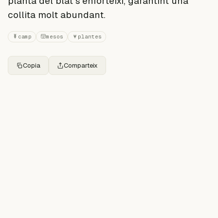
planta del blat s'enforteixi, garantint una
collita molt abundant.
camp
mesos
plantes
Copia
Comparteix