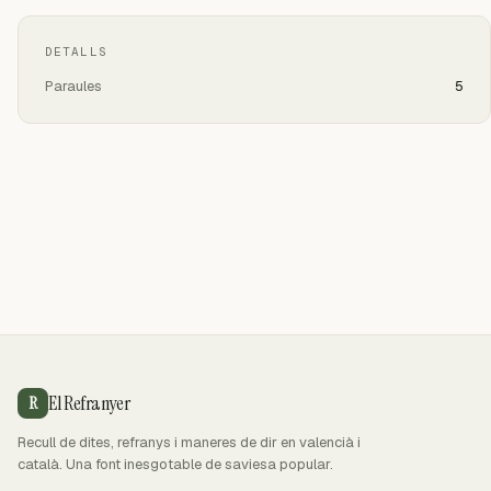
DETALLS
Paraules
5
El Refranyer
R
Recull de dites, refranys i maneres de dir en valencià i
català. Una font inesgotable de saviesa popular.