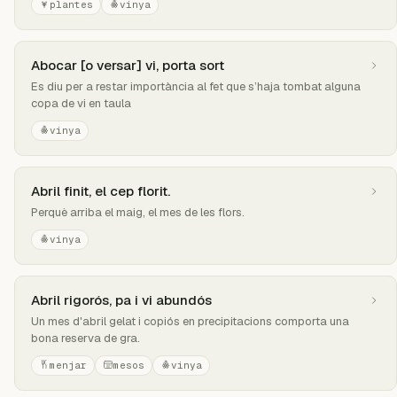
plantes
vinya
Abocar [o versar] vi, porta sort
Es diu per a restar importància al fet que s’haja tombat alguna
copa de vi en taula
vinya
Abril finit, el cep florit.
Perquè arriba el maig, el mes de les flors.
vinya
Abril rigorós, pa i vi abundós
Un mes d'abril gelat i copiós en precipitacions comporta una
bona reserva de gra.
menjar
mesos
vinya