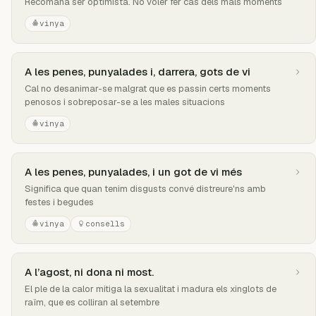
Recomana ser optimista. No voler fer cas dels mals moments
vinya
A les penes, punyalades i, darrera, gots de vi
Cal no desanimar-se malgrat que es passin certs moments
penosos i sobreposar-se a les males situacions
vinya
A les penes, punyalades, i un got de vi més
Significa que quan tenim disgusts convé distreure'ns amb
festes i begudes
vinya
consells
A l’agost, ni dona ni most.
El ple de la calor mitiga la sexualitat i madura els xinglots de
raïm, que es colliran al setembre