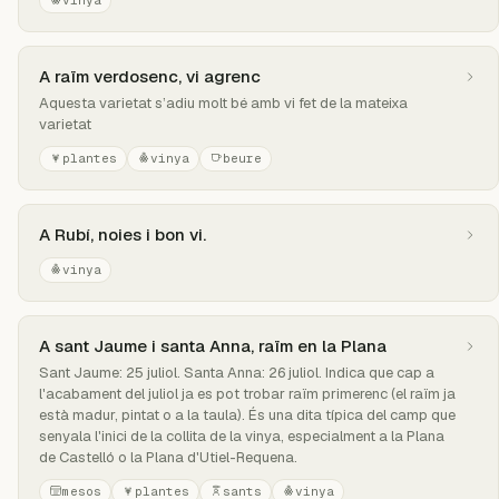
vinya
A raïm verdosenc, vi agrenc
Aquesta varietat s’adiu molt bé amb vi fet de la mateixa
varietat
plantes
vinya
beure
A Rubí, noies i bon vi.
vinya
A sant Jaume i santa Anna, raïm en la Plana
Sant Jaume: 25 juliol. Santa Anna: 26 juliol. Indica que cap a
l'acabament del juliol ja es pot trobar raïm primerenc (el raïm ja
està madur, pintat o a la taula). És una dita típica del camp que
senyala l'inici de la collita de la vinya, especialment a la Plana
de Castelló o la Plana d'Utiel-Requena.
mesos
plantes
sants
vinya