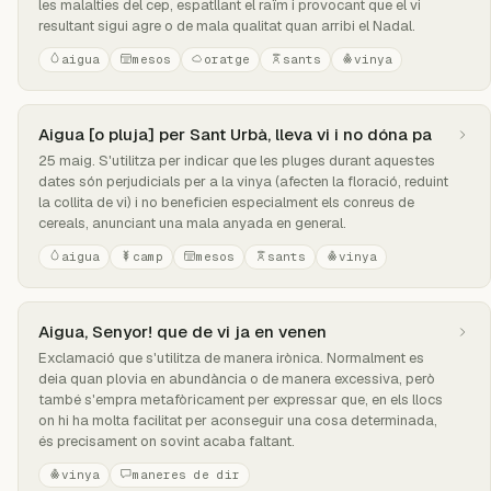
les malalties del cep, espatllant el raïm i provocant que el vi
resultant sigui agre o de mala qualitat quan arribi el Nadal.
aigua
mesos
oratge
sants
vinya
Aigua [o pluja] per Sant Urbà, lleva vi i no dóna pa
25 maig. S'utilitza per indicar que les pluges durant aquestes
dates són perjudicials per a la vinya (afecten la floració, reduint
la collita de vi) i no beneficien especialment els conreus de
cereals, anunciant una mala anyada en general.
aigua
camp
mesos
sants
vinya
Aigua, Senyor! que de vi ja en venen
Exclamació que s'utilitza de manera irònica. Normalment es
deia quan plovia en abundància o de manera excessiva, però
també s'empra metafòricament per expressar que, en els llocs
on hi ha molta facilitat per aconseguir una cosa determinada,
és precisament on sovint acaba faltant.
vinya
maneres de dir