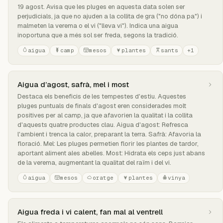
19 agost. Avisa que les pluges en aquesta data solen ser
perjudicials, ja que no ajuden a la collita de gra ("no dóna pa") i
malmeten la verema o el vi ("lleva vi"). Indica una aigua
inoportuna que a més sol ser freda, segons la tradició.
aigua
camp
mesos
plantes
sants
+1
Aigua d’agost, safrà, mel i most
Destaca els beneficis de les tempestes d'estiu. Aquestes
pluges puntuals de finals d'agost eren considerades molt
positives per al camp, ja que afavorien la qualitat i la collita
d'aquests quatre productes clau. Aigua d'agost: Refresca
l'ambient i trenca la calor, preparant la terra. Safrà: Afavoria la
floració. Mel: Les pluges permetien florir les plantes de tardor,
aportant aliment ales abelles. Most: Hidrata els ceps just abans
de la verema, augmentant la qualitat del raïm i del vi.
aigua
mesos
oratge
plantes
vinya
Aigua freda i vi calent, fan mal al ventrell