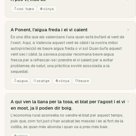
cos huma
vinya
A Ponent, l'aigua freda i el vi calent
És una dita que als valencians l'usa quan està bufant el vent de
l'oest. Aquí, a València aquest vent és càlid i la nostra millor
autoprotecció és beure aigua freda o vi sol Quan bufa aquest
vent sec i càlid, la saviesa popular recomana beure aigua
fresca per a refrescar-se i prendre el vi calent per a evitar
problemes de salut, una pràctica sovint associada a la
sequedat.
aigua
oratge
vinya
beure
A qui ven la llana per la tosa, el blat per l'agost i el vi
en most, ja li poden dir boig.
L'economia rural aconsella no vendre el blat per aquest temps,
puix que, com tot just s'han acabat les messes i és al fort de la
collita, és quan més abunda i quan va a preu més baix.