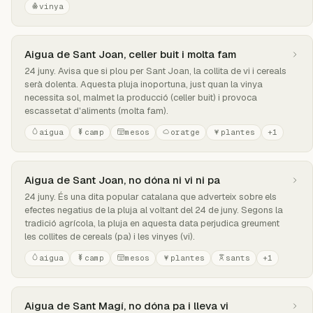
vinya
Aigua de Sant Joan, celler buit i molta fam
24 juny. Avisa que si plou per Sant Joan, la collita de vi i cereals
serà dolenta. Aquesta pluja inoportuna, just quan la vinya
necessita sol, malmet la producció (celler buit) i provoca
escassetat d'aliments (molta fam).
aigua
camp
mesos
oratge
plantes
+1
Aigua de Sant Joan, no dóna ni vi ni pa
24 juny. És una dita popular catalana que adverteix sobre els
efectes negatius de la pluja al voltant del 24 de juny. Segons la
tradició agrícola, la pluja en aquesta data perjudica greument
les collites de cereals (pa) i les vinyes (vi).
aigua
camp
mesos
plantes
sants
+1
Aigua de Sant Magí, no dóna pa i lleva vi