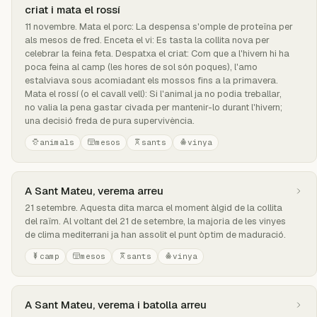
criat i mata el rossí
11 novembre. Mata el porc: La despensa s'omple de proteïna per
als mesos de fred. Enceta el vi: Es tasta la collita nova per
celebrar la feina feta. Despatxa el criat: Com que a l'hivern hi ha
poca feina al camp (les hores de sol són poques), l'amo
estalviava sous acomiadant els mossos fins a la primavera.
Mata el rossí (o el cavall vell): Si l'animal ja no podia treballar,
no valia la pena gastar civada per mantenir-lo durant l'hivern;
una decisió freda de pura supervivència.
animals
mesos
sants
vinya
A Sant Mateu, verema arreu
21 setembre. Aquesta dita marca el moment àlgid de la collita
del raïm. Al voltant del 21 de setembre, la majoria de les vinyes
de clima mediterrani ja han assolit el punt òptim de maduració.
camp
mesos
sants
vinya
A Sant Mateu, verema i batolla arreu