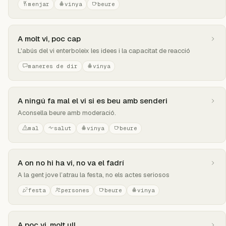
menjar
vinya
beure
A molt vi, poc cap
L'abús del vi enterboleix les idees i la capacitat de reacció
maneres de dir
vinya
A ningú fa mal el vi si es beu amb senderi
Aconsella beure amb moderació.
mal
salut
vinya
beure
A on no hi ha vi, no va el fadrí
A la gent jove l’atrau la festa, no els actes seriosos
festa
persones
beure
vinya
A poc vi, molt ull