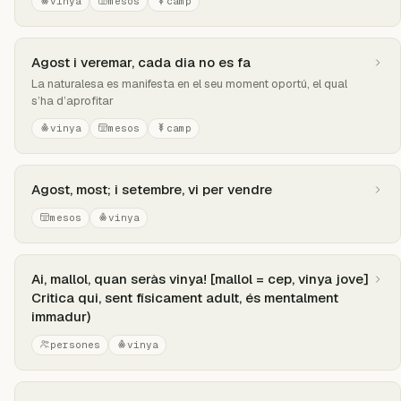
vinya
mesos
camp
Agost i veremar, cada dia no es fa
La naturalesa es manifesta en el seu moment oportú, el qual
s’ha d’aprofitar
vinya
mesos
camp
Agost, most; i setembre, vi per vendre
mesos
vinya
Ai, mallol, quan seràs vinya! [mallol = cep, vinya jove]
Critica qui, sent físicament adult, és mentalment
immadur)
persones
vinya