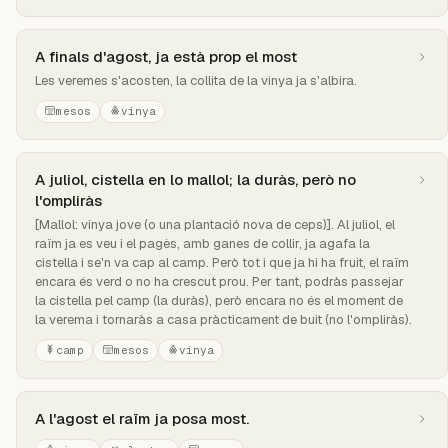
A finals d'agost, ja està prop el most
Les veremes s'acosten, la collita de la vinya ja s'albira.
mesos
vinya
A juliol, cistella en lo mallol; la duràs, però no
l'ompliràs
[Mallol: vinya jove (o una plantació nova de ceps)]. Al juliol, el
raïm ja es veu i el pagès, amb ganes de collir, ja agafa la
cistella i se'n va cap al camp. Però tot i que ja hi ha fruit, el raïm
encara és verd o no ha crescut prou. Per tant, podràs passejar
la cistella pel camp (la duràs), però encara no és el moment de
la verema i tornaràs a casa pràcticament de buit (no l'ompliràs).
camp
mesos
vinya
A l'agost el raïm ja posa most.