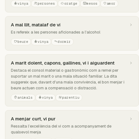
vinya
persones
oratge
mesos
amor
A mal llit, matalaf de ví
Es refereix a les persones aficionades a l'alcohol
beure
vinya
dormir
A marit dolent, capons, gallines, vi i aiguardent
Destaca el consol material o gastronòmic com a remei per
suportar un mal marit o una mala situació familiar. La dita
suggereix que, davant d'una mala convivència, el bon menjar i
beure actuen com a compensació o distracció.
animals
vinya
parentiu
A menjar curt, vi pur
Ressalta l’excel·lència del vi com a acompanyament de
qualsevol menja