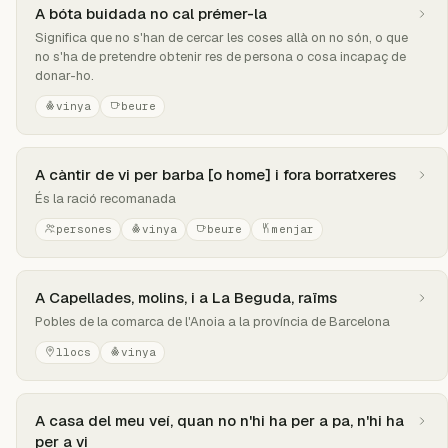
A bóta buidada no cal prémer-la
Significa que no s'han de cercar les coses allà on no són, o que
no s'ha de pretendre obtenir res de persona o cosa incapaç de
donar-ho.
vinya
beure
A càntir de vi per barba [o home] i fora borratxeres
És la ració recomanada
persones
vinya
beure
menjar
A Capellades, molins, i a La Beguda, raïms
Pobles de la comarca de l'Anoia a la província de Barcelona
llocs
vinya
A casa del meu veí, quan no n'hi ha per a pa, n'hi ha
per a vi