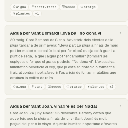
aigua
festivitats
mesos
oratge
plantes
+1
Aigua per Sant Bernardí lleva pa i no dóna vi
20 maig. Sant Bernardí de Siena. Adverteix dels efectes de la
pluja tardana de primavera: "Lleva pa": La pluja a finals de maig
pot fer malbé el cereal (el blat per fer el pa) que ja està gran i a
punt de sega, ja que l'aigua pot "encamallar" (tombar) les
espigues o fer que el gra es podreixi. "No dóna vi": L'excessiva
humitat no beneficia el cep, que ja està en floració o formant el
fruit; al contrari, pot afavorir l'aparició de fongs i malalties que
arruïnen la collita de raïm.
aigua
camp
mesos
oratge
plantes
+2
Aigua per Sant Joan, vinagre és per Nadal
Sant Joan: 24 juny. Nadal: 25 desembre. Refrany català que
adverteix que la pluja a finals de juny (Sant Joan) és molt
perjudicial per a la vinya. Aquesta humitat inoportuna afavoreix