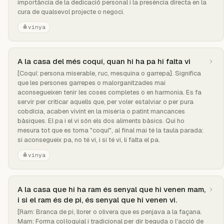
importància de la dedicació personal i la presència directa en la
cura de qualsevol projecte o negoci.
vinya
A la casa del més coquí, quan hi ha pa hi falta vi
[Coquí: persona miserable, ruc, mesquina o garrepa]. Significa
que les persones garrepes o malorganitzades mai
aconsegueixen tenir les coses completes o en harmonia. Es fa
servir per criticar aquells que, per voler estalviar o per pura
cobdícia, acaben vivint en la misèria o patint mancances
bàsiques. El pa i el vi són els dos aliments bàsics. Qui ho
mesura tot que es torna "coquí", al final mai té la taula parada:
si aconsegueix pa, no té vi, i si té vi, li falta el pa.
vinya
A la casa que hi ha ram és senyal que hi venen mam,
i si el ram és de pi, és senyal que hi venen vi.
[Ram: Branca de pi, llorer o olivera que es penjava a la façana.
Mam: Forma col·loquial i tradicional per dir beguda o l'acció de