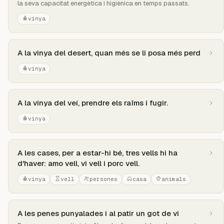
la seva capacitat energètica i higiènica en temps passats.
vinya
A la vinya del desert, quan més se li posa més perd
vinya
A la vinya del veí, prendre els raïms i fugir.
vinya
A les cases, per a estar-hi bé, tres vells hi ha
d'haver: amo vell, vi vell i porc vell.
vinya
vell
persones
casa
animals
A les penes punyalades i al patir un got de vi