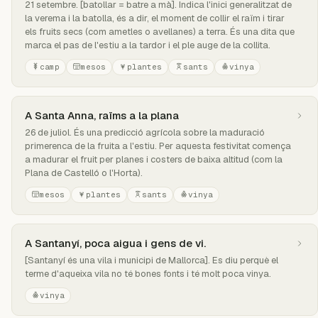
21 setembre. [batollar = batre a mà]. Indica l'inici generalitzat de
la verema i la batolla, és a dir, el moment de collir el raïm i tirar
els fruits secs (com ametles o avellanes) a terra. És una dita que
marca el pas de l'estiu a la tardor i el ple auge de la collita.
camp
mesos
plantes
sants
vinya
A Santa Anna, raïms a la plana
26 de juliol. És una predicció agrícola sobre la maduració
primerenca de la fruita a l'estiu. Per aquesta festivitat comença
a madurar el fruit per planes i costers de baixa altitud (com la
Plana de Castelló o l'Horta).
mesos
plantes
sants
vinya
A Santanyí, poca aigua i gens de vi.
[Santanyí és una vila i municipi de Mallorca]. Es diu perquè el
terme d'aqueixa vila no té bones fonts i té molt poca vinya.
vinya