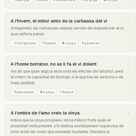
menjar
bona
estacions
oratge
vinya
A l'hivern, el millor amic és la carbassa del vi
Antigament, les carbasses seques servien de recipient per al vi,
que calfa la panxa
estacions
beure
vinya
plantes
A l'home borratxo, no se li fa el vi dolent
Vol dir que quan algú ja està sota els efectes de l'alcohol, perd
el criteri i la capacitat de distingir si el que beu és de bona o de
mala qualitat.
persones
vinya
beure
A l'ombra de l'amo creix la vinya.
Indica que la vinya prospera i dona millors fruits quan el
propietari està present, s'hi dedica assíduament i supervisa de
prop totes les cures que requereix la planta. Destaca la