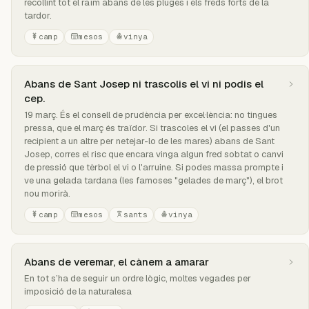
recollint tot el raïm abans de les pluges i els freds forts de la
tardor.
camp
mesos
vinya
Abans de Sant Josep ni trascolis el vi ni podis el
cep.
19 març. És el consell de prudència per excel·lència: no tingues
pressa, que el març és traïdor. Si trascoles el vi (el passes d'un
recipient a un altre per netejar-lo de les mares) abans de Sant
Josep, corres el risc que encara vinga algun fred sobtat o canvi
de pressió que tèrbol el vi o l'arruine. Si podes massa prompte i
ve una gelada tardana (les famoses "gelades de març"), el brot
nou morirà.
camp
mesos
sants
vinya
Abans de veremar, el cànem a amarar
En tot s’ha de seguir un ordre lògic, moltes vegades per
imposició de la naturalesa