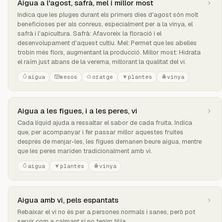
Aigua a l'agost, safrà, mel i millor most
Indica que les pluges durant els primers dies d'agost són molt
beneficioses per als conreus, especialment per a la vinya, el
safrà i l'apicultura. Safrà: Afavoreix la floració i el
desenvolupament d'aquest cultiu. Mel: Permet que les abelles
trobin més flors, augmentant la producció. Millor most: Hidrata
el raïm just abans de la verema, millorant la qualitat del vi.
aigua
mesos
oratge
plantes
vinya
Aigua a les figues, i a les peres, vi
Cada líquid ajuda a ressaltar el sabor de cada fruita. Indica
que, per acompanyar i fer passar millor aquestes fruites
després de menjar-les, les figues demanen beure aigua, mentre
que les peres mariden tradicionalment amb vi.
aigua
plantes
vinya
Aigua amb vi, pels espantats
Rebaixar el vi no és per a persones normals i sanes, però pot
servir com a calmant si no tenim til·la