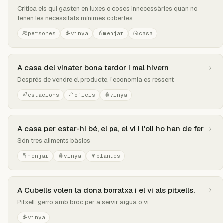
Critica els qui gasten en luxes o coses innecessàries quan no
tenen les necessitats mínimes cobertes
persones
vinya
menjar
casa
A casa del vinater bona tardor i mal hivern
Després de vendre el producte, l’economia es ressent
estacions
oficis
vinya
A casa per estar-hi bé, el pa, el vi i l'oli ho han de fer
Són tres aliments bàsics
menjar
vinya
plantes
A Cubells volen la dona borratxa i el vi als pitxells.
Pitxell: gerro amb broc per a servir aigua o vi
vinya