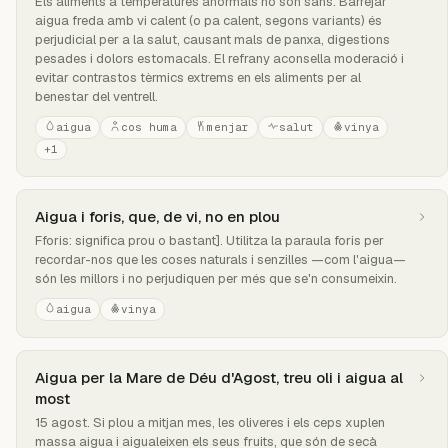
Els aliments a temperatures anormals no són sans. Barrejar
aigua freda amb vi calent (o pa calent, segons variants) és
perjudicial per a la salut, causant mals de panxa, digestions
pesades i dolors estomacals. El refrany aconsella moderació i
evitar contrastos tèrmics extrems en els aliments per al
benestar del ventrell.
aigua
cos huma
menjar
salut
vinya
+1
Aigua i foris, que, de vi, no en plou
Fforis: significa prou o bastant]. Utilitza la paraula foris per
recordar-nos que les coses naturals i senzilles —com l'aigua—
són les millors i no perjudiquen per més que se'n consumeixin.
aigua
vinya
Aigua per la Mare de Déu d'Agost, treu oli i aigua al
most
15 agost. Si plou a mitjan mes, les oliveres i els ceps xuplen
massa aigua i aigualeixen els seus fruits, que són de secà