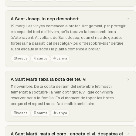
A Sant Josep, lo cep descobert
19 març. Les vinyes comencen a brotar. Antigament, per protegir
els ceps del fred de l'hivern, se'ls tapava la base amb terra
(s'aterraven). Al voltant de Sant Josep, quan el risc de gelades
fortes ja ha passat, cal descalçar-los o "descobrir-los" perquè
el sol escalfe la soca i la planta comence a brollar.
mesos
sants
vinya
A Sant Martí tapa la bóta del teu vi
11 novembre. De la collita de raïm del setembre fet most i
fermentat a l’octubre, ja hem obtingut el vi, que convindrà
reservar per a la família. És el moment de tapar les bótes
perquè el vi reposi i no es faci malbé amb l'aire.
mesos
sants
vinya
A Sant Martí, mata el porc i enceta el vi, despatxa el