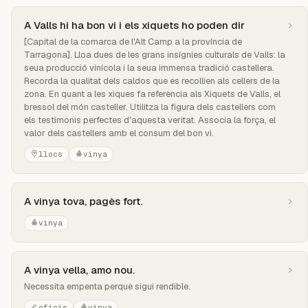
A Valls hi ha bon vi i els xiquets ho poden dir
[Capital de la comarca de l'Alt Camp a la província de
Tarragona]. Lloa dues de les grans insígnies culturals de Valls: la
seua producció vinícola i la seua immensa tradició castellera.
Recorda la qualitat dels caldos que es recollien als cellers de la
zona. En quant a les xiques fa referència als Xiquets de Valls, el
bressol del món casteller. Utilitza la figura dels castellers com
els testimonis perfectes d'aquesta veritat. Associa la força, el
valor dels castellers amb el consum del bon vi.
llocs
vinya
A vinya tova, pagès fort.
vinya
A vinya vella, amo nou.
Necessita empenta perquè sigui rendible.
oficis
vinya