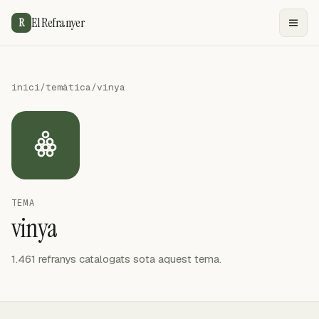
El Refranyer
R
inici
/
temàtica
/
vinya
TEMA
vinya
1.461 refranys catalogats sota aquest tema.