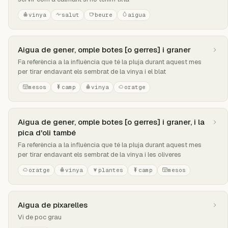
vinya
salut
beure
aigua
Aigua de gener, omple botes [o gerres] i graner
Fa referència a la influència que té la pluja durant aquest mes
per tirar endavant els sembrat de la vinya i el blat
mesos
camp
vinya
oratge
Aigua de gener, omple botes [o gerres] i graner, i la
pica d'oli també
Fa referència a la influència que té la pluja durant aquest mes
per tirar endavant els sembrat de la vinya i les oliveres
oratge
vinya
plantes
camp
mesos
Aigua de pixarelles
Vi de poc grau