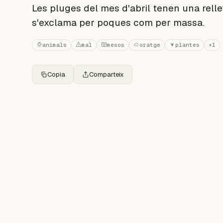
Les pluges del mes d'abril tenen una relle
s'exclama per poques com per massa.
animals
mal
mesos
oratge
plantes
+1
Copia
Comparteix