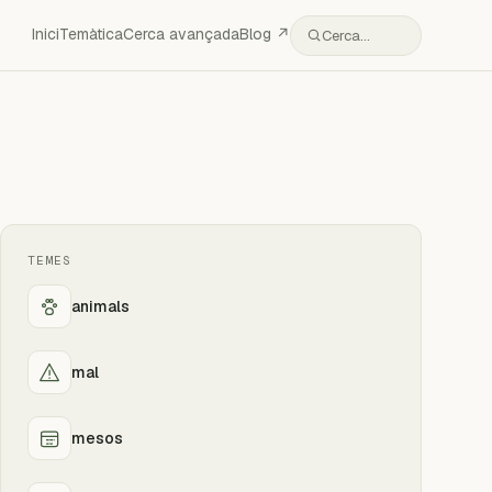
Inici
Temàtica
Cerca avançada
Blog ↗
Cerca…
TEMES
animals
mal
mesos