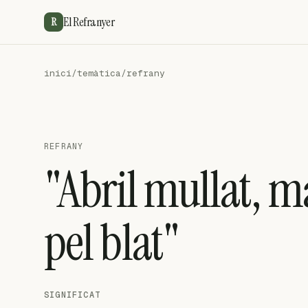
El Refranyer
R
inici
/
temàtica
/
refrany
REFRANY
"Abril mullat, ma
pel blat"
SIGNIFICAT