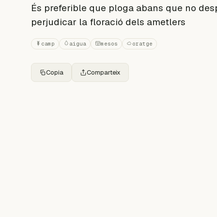
És preferible que ploga abans que no desp
perjudicar la floració dels ametlers
camp
aigua
mesos
oratge
Copia
Comparteix