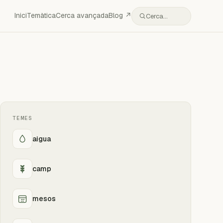
Inici
Temàtica
Cerca avançada
Blog ↗
Cerca…
TEMES
aigua
camp
mesos