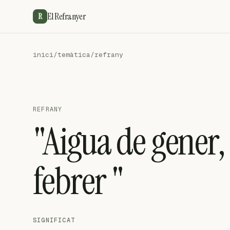
El Refranyer
R
inici
/
temàtica
/
refrany
REFRANY
"Aigua de gener,
febrer "
SIGNIFICAT