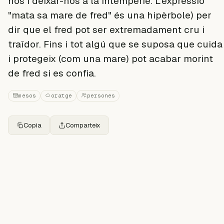
nos i deixar-nos a la intempèrie. L'expressió
"mata sa mare de fred" és una hipèrbole) per
dir que el fred pot ser extremadament cru i
traïdor. Fins i tot algú que se suposa que cuida
i protegeix (com una mare) pot acabar morint
de fred si es confia.
mesos
oratge
persones
Copia
Comparteix