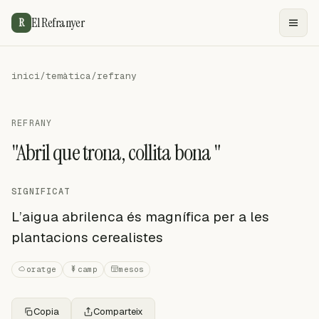
El Refranyer
R
inici
/
temàtica
/
refrany
REFRANY
"Abril que trona, collita bona "
SIGNIFICAT
L’aigua abrilenca és magnífica per a les
plantacions cerealistes
oratge
camp
mesos
Copia
Comparteix