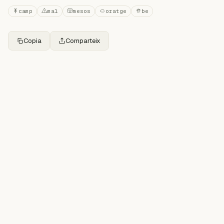
camp
mal
mesos
oratge
be
Copia
Comparteix