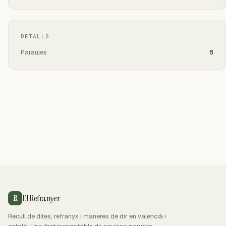
DETALLS
Paraules
8
El Refranyer
R
Recull de dites, refranys i maneres de dir en valencià i