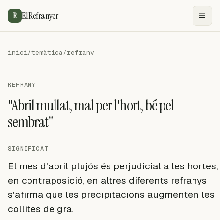
El Refranyer
R
inici
/
temàtica
/
refrany
REFRANY
"Abril mullat, mal per l'hort, bé pel
sembrat"
SIGNIFICAT
El mes d'abril plujós és perjudicial a les hortes,
en contraposició, en altres diferents refranys
s'afirma que les precipitacions augmenten les
collites de gra.