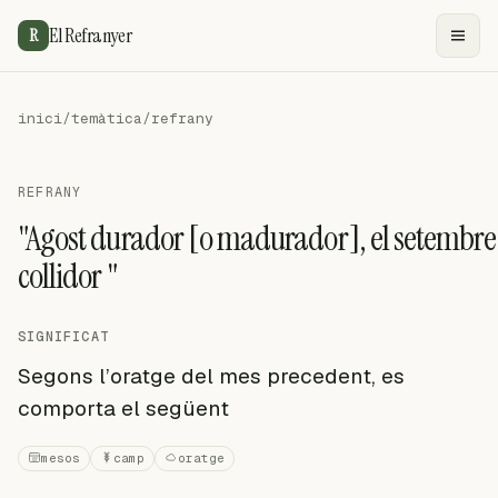
El Refranyer
R
inici
/
temàtica
/
refrany
REFRANY
"Agost durador [o madurador], el setembre
collidor "
SIGNIFICAT
Segons l’oratge del mes precedent, es
comporta el següent
mesos
camp
oratge