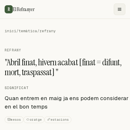
El Refranyer
R
inici
/
temàtica
/
refrany
REFRANY
"Abril finat, hivern acabat [finat = difunt,
mort, traspassat] "
SIGNIFICAT
Quan entrem en maig ja ens podem considerar
en el bon temps
mesos
oratge
estacions