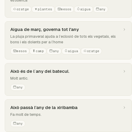
estiuenca
oratge
plantes
mesos
aigua
any
Aigua de març, governa tot l'any
La pluja primaveral ajuda a l’eclosió de tots els vegetals, els
bons i els dolents per a l’home
mesos
camp
any
aigua
oratge
Això és de l´any del batecul.
Molt antic.
any
Això passà l’any de la xiribamba
Fa molt de temps.
any