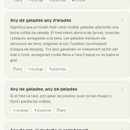
any
oratge
plantes
vinya
Any de gelades any d'erades
Significa que un hivern fred i amb moltes gelades afavoreix una
bona collita de cereals. El fred intens elimina les larves, insectes
i plagues amagades a la terra. Les gelades trenquen els
terrossos de terra, oxigenen el sòl i faciliten l'acumulació
d'aigua de desglaç. Tot això garanteix un creixement òptim del
blat o l'ordi, assegurant molta feina a l'era (l'espai on es batia el
gra).
any
oratge
plantes
Any de gelades, any de pelades
Si el fred ve tard, pot gelar les plantes quan ja han mogut o
florit i perdre les collites
oratge
plantes
any