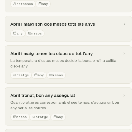
persones
any
Abril i maig són dos mesos tots els anys
any
mesos
Abril i maig tenen les claus de tot l'any
La temperatura d'estos mesos decidix la bona o roïna collita
d'eixe any
oratge
any
mesos
Abril tronat, bon any assegurat
Quan l’oratge es correspon amb el seu temps, s’augura un bon
any per a les collites
mesos
oratge
any