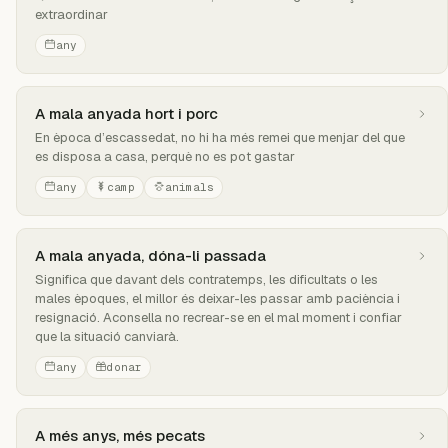
extraordinar
any
A mala anyada hort i porc
En època d’escassedat, no hi ha més remei que menjar del que
es disposa a casa, perquè no es pot gastar
any
camp
animals
A mala anyada, dóna-li passada
Significa que davant dels contratemps, les dificultats o les
males èpoques, el millor és deixar-les passar amb paciència i
resignació. Aconsella no recrear-se en el mal moment i confiar
que la situació canviarà.
any
donar
A més anys, més pecats