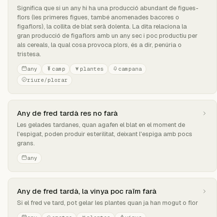
Significa que si un any hi ha una producció abundant de figues-
flors (les primeres figues, també anomenades bacores o
figaflors), la collita de blat serà dolenta. La dita relaciona la
gran producció de figaflors amb un any sec i poc productiu per
als cereals, la qual cosa provoca plors, és a dir, penúria o
tristesa.
any
camp
plantes
campana
riure/plorar
Any de fred tardà res no farà
Les gelades tardanes, quan agafen el blat en el moment de
l'espigat, poden produir esterilitat, deixant l'espiga amb pocs
grans.
any
Any de fred tardà, la vinya poc raïm farà
Si el fred ve tard, pot gelar les plantes quan ja han mogut o flor