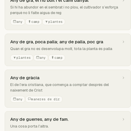
Any de gra, el riu buit i el camí banyat
Si hi ha abundor en el sembrat i no plou, el cultivador s’esforça
perquè no li falte aigua de reg
any
camp
plantes
Any de gra, poca palla; any de palla, poc gra
Quan el gra no es desenvolupa molt, tota la planta és palla
plantes
any
camp
Any de gràcia
El de l'era cristiana, que comença a comptar després del
naixement de Crist
any
maneres de dir
Any de guerres, any de fam.
Una cosa porta l'altra.