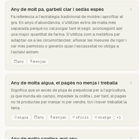
Any de molt pa, garbell clar i sedàs espès
Fa referència a l'estratègia tradicional de moldre i aprofitar el
gra. En anys d'abundància, s'utilitzen estris de malla més
separada perquè no cal purgar tant el segó, aconseguint així
una major quantitat de farina. S'utilitza com a metàfora per
adaptar-se a les circumstàncies: afluixar les mesures de rigor i
ser més permissiu o generós quan l'escassetat no obliga a
l'estalvi extrem.
any
menjar
Any de molta aigua, el pagès no menja i treballa
Significa que un excés de pluja és perjudicial per a l'agricultura,
ja que inunda els camps, impedeix la collita i, per tant, el pagès
no té productes per menjar ni per vendre, tot i haver treballat la
terra.
aigua
any
menjar
oficis
oratge
+1
Any de molta sardina, mal any