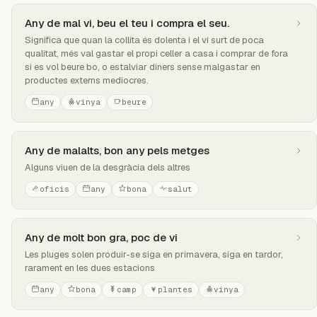
Any de mal vi, beu el teu i compra el seu.
Significa que quan la collita és dolenta i el vi surt de poca
qualitat, més val gastar el propi celler a casa i comprar de fora
si es vol beure bo, o estalviar diners sense malgastar en
productes externs mediocres.
any
vinya
beure
Any de malalts, bon any pels metges
Alguns viuen de la desgràcia dels altres
oficis
any
bona
salut
Any de molt bon gra, poc de vi
Les pluges solen produir-se siga en primavera, siga en tardor,
rarament en les dues estacions
any
bona
camp
plantes
vinya