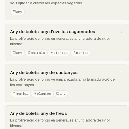
sòl i ajudar a créixer les espècies vegetals.
any
Any de bolets, any d'ovelles esguerrades
La proliferació de fongs en general és anunciadora de rigor
hivernal
any
animals
plantes
menjar
Any de bolets, any de castanyes
La proliferació de fongs ve emparellada amb la maduració de
les castanyes
menjar
plantes
any
Any de bolets, any de freds
La proliferació de fongs en general és anunciadora de rigor
hivernal