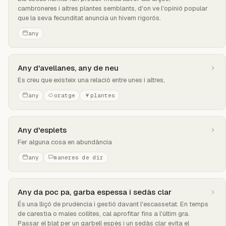
cambroneres i altres plantes semblants, d'on ve l'opinió popular
que la seva fecunditat anuncia un hivern rigorós.
any
Any d'avellanes, any de neu
Es creu que existeix una relació entre unes i altres,
any
oratge
plantes
Any d'esplets
Fer alguna cosa en abundància
any
maneres de dir
Any da poc pa, garba espessa i sedàs clar
És una lliçó de prudència i gestió davant l'escassetat. En temps
de carestia o males collites, cal aprofitar fins a l'últim gra.
Passar el blat per un garbell espès i un sedàs clar evita el