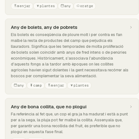
menjar
plantes
any
oratge
Any de bolets, any de pobrets
Els bolets és conseqüència de ploure molt i per contra es fan
malbé la resta de productes del camp que perjudica els
llauradors. Significa que les temporades de molta proliferació
de bolets solen coincidir amb anys de fred intens o de penúries
econòmiques. Històricament, s'associava l'abundància
d'aquests fongs a la tardor amb èpoques on les collites
agrícoles havien sigut dolentes i la gent necessitava recórrer als
boscos per complementar la seva alimentació.
any
camp
menjar
plantes
Any de bona collita, que no plogui
Fa referència al fet que, un cop el gra ja ha madurat i està a punt
per a la sega, la pluja pot fer malbé la collita. Assenyala que,
per garantir una bona recollida del fruit, és preferible que no
plogui en aquesta fase final.