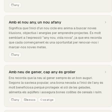
any
Amb el nou any, un nou afany
Significa que l'inici d'un nou cicle ens anima a buscar noves
il·lusions, objectius i energies per emprendre projectes. És molt
semblant a l'expressió "any nou, vida nova", ja que ens recorda
que cada començament és una oportunitat per renovar-nos i
marcar-nos noves metes.
any
Amb neu de gener, cap any és groller
Ens recorda que la neu al gener sempre és un bon auguri.
Segons la saviesa popular, una bona nevada a l'inici de l'any és
molt beneficiosa perquè protegeix el sòl de les gelades,
alimenta els aqüífers i assegura bones collites de cereals i raïm.
any
mesos
oratge