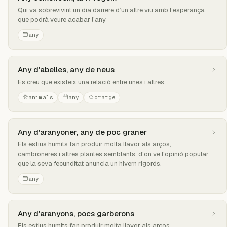
Qui va sobrevivint un dia darrere d’un altre viu amb l’esperança
que podrà veure acabar l’any
any
Any d'abelles, any de neus
Es creu que existeix una relació entre unes i altres.
animals
any
oratge
Any d'aranyoner, any de poc graner
Els estius humits fan produir molta llavor als arços,
cambroneres i altres plantes semblants, d'on ve l'opinió popular
que la seva fecunditat anuncia un hivern rigorós.
any
Any d'aranyons, pocs garberons
Els estius humits fan produir molta llavor als arços,