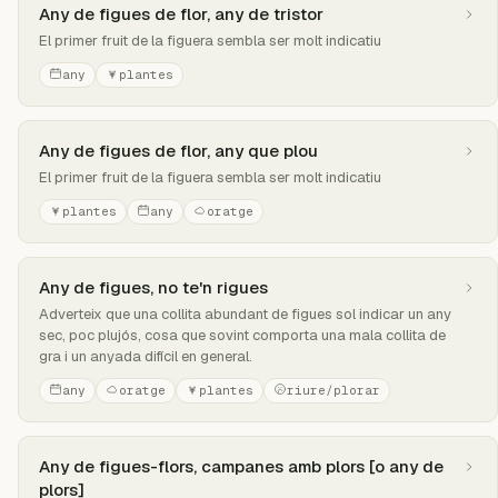
Any de figues de flor, any de tristor
El primer fruit de la figuera sembla ser molt indicatiu
any
plantes
Any de figues de flor, any que plou
El primer fruit de la figuera sembla ser molt indicatiu
plantes
any
oratge
Any de figues, no te'n rigues
Adverteix que una collita abundant de figues sol indicar un any
sec, poc plujós, cosa que sovint comporta una mala collita de
gra i un anyada difícil en general.
any
oratge
plantes
riure/plorar
Any de figues-flors, campanes amb plors [o any de
plors]