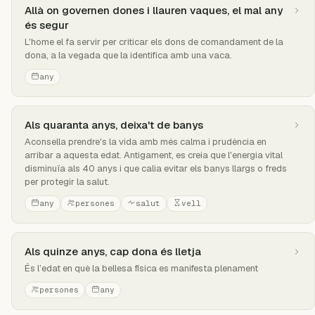
Allà on governen dones i llauren vaques, el mal any
és segur
L'home el fa servir per criticar els dons de comandament de la
dona, a la vegada que la identifica amb una vaca.
any
Als quaranta anys, deixa't de banys
Aconsella prendre's la vida amb més calma i prudència en
arribar a aquesta edat. Antigament, es creia que l'energia vital
disminuïa als 40 anys i que calia evitar els banys llargs o freds
per protegir la salut.
any
persones
salut
vell
Als quinze anys, cap dona és lletja
És l’edat en què la bellesa física es manifesta plenament
persones
any