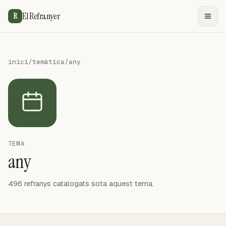
El Refranyer
R
inici
/
temàtica
/
any
TEMA
any
496 refranys catalogats sota aquest tema.