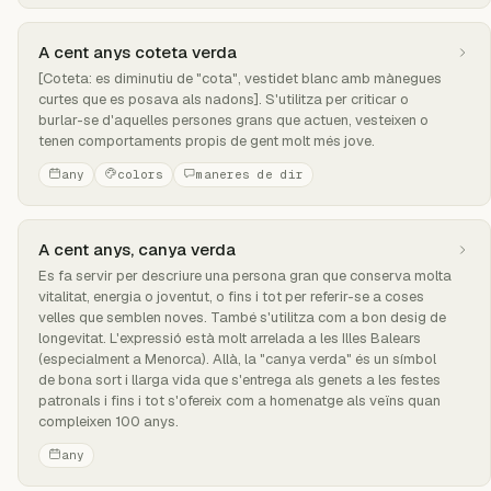
A cent anys coteta verda
[Coteta: es diminutiu de "cota", vestidet blanc amb mànegues
curtes que es posava als nadons]. S'utilitza per criticar o
burlar-se d'aquelles persones grans que actuen, vesteixen o
tenen comportaments propis de gent molt més jove.
any
colors
maneres de dir
A cent anys, canya verda
Es fa servir per descriure una persona gran que conserva molta
vitalitat, energia o joventut, o fins i tot per referir-se a coses
velles que semblen noves. També s'utilitza com a bon desig de
longevitat. L'expressió està molt arrelada a les Illes Balears
(especialment a Menorca). Allà, la "canya verda" és un símbol
de bona sort i llarga vida que s'entrega als genets a les festes
patronals i fins i tot s'ofereix com a homenatge als veïns quan
compleixen 100 anys.
any