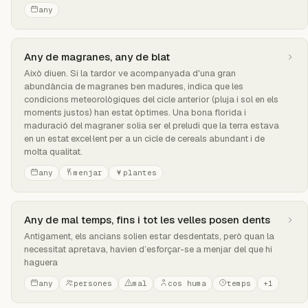
any
Any de magranes, any de blat
Això diuen. Si la tardor ve acompanyada d'una gran
abundància de magranes ben madures, indica que les
condicions meteorològiques del cicle anterior (pluja i sol en els
moments justos) han estat òptimes. Una bona florida i
maduració del magraner solia ser el preludi que la terra estava
en un estat excel·lent per a un cicle de cereals abundant i de
molta qualitat.
any
menjar
plantes
Any de mal temps, fins i tot les velles posen dents
Antigament, els ancians solien estar desdentats, però quan la
necessitat apretava, havien d’esforçar-se a menjar del que hi
haguera
any
persones
mal
cos huma
temps
+1