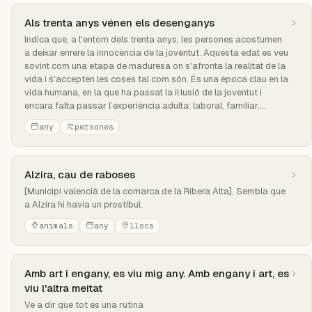
Als trenta anys vénen els desenganys
Indica que, a l'entorn dels trenta anys, les persones acostumen
a deixar enrere la innocència de la joventut. Aquesta edat es veu
sovint com una etapa de maduresa on s'afronta la realitat de la
vida i s'accepten les coses tal com són. És una època clau en la
vida humana, en la que ha passat la il·lusió de la joventut i
encara falta passar l’experiència adulta: laboral, familiar....
any
persones
Alzira, cau de raboses
[Municipi valencià de la comarca de la Ribera Alta]. Sembla que
a Alzira hi havia un prostíbul.
animals
any
llocs
Amb art i engany, es viu mig any. Amb engany i art, es
viu l'altra meitat
Ve a dir que tot és una rutina