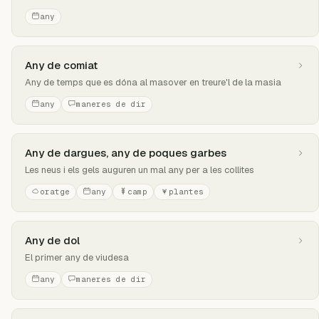
any
Any de comiat
Any de temps que es dóna al masover en treure'l de la masia
any
maneres de dir
Any de dargues, any de poques garbes
Les neus i els gels auguren un mal any per a les collites
oratge
any
camp
plantes
Any de dol
El primer any de viudesa
any
maneres de dir