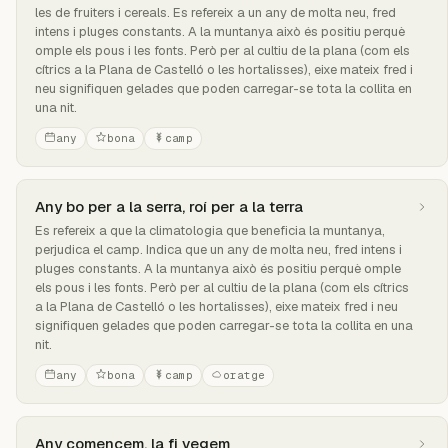
les de fruiters i cereals. Es refereix a un any de molta neu, fred
intens i pluges constants. A la muntanya això és positiu perquè
omple els pous i les fonts. Però per al cultiu de la plana (com els
cítrics a la Plana de Castelló o les hortalisses), eixe mateix fred i
neu signifiquen gelades que poden carregar-se tota la collita en
una nit.
any
bona
camp
Any bo per a la serra, roí per a la terra
Es refereix a que la climatologia que beneficia la muntanya,
perjudica el camp. Indica que un any de molta neu, fred intens i
pluges constants. A la muntanya això és positiu perquè omple
els pous i les fonts. Però per al cultiu de la plana (com els cítrics
a la Plana de Castelló o les hortalisses), eixe mateix fred i neu
signifiquen gelades que poden carregar-se tota la collita en una
nit.
any
bona
camp
oratge
Any comencem, la fi vegem