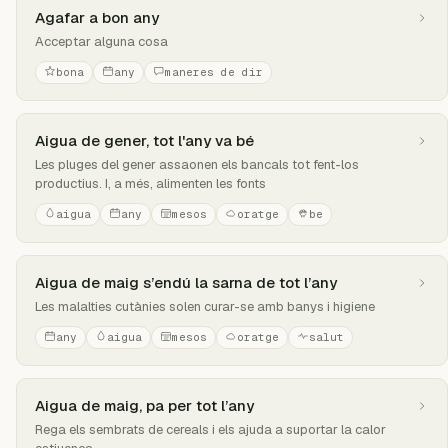
Agafar a bon any
Acceptar alguna cosa
bona
any
maneres de dir
Aigua de gener, tot l'any va bé
Les pluges del gener assaonen els bancals tot fent-los
productius. I, a més, alimenten les fonts
aigua
any
mesos
oratge
be
Aigua de maig s’endú la sarna de tot l’any
Les malalties cutànies solen curar-se amb banys i higiene
any
aigua
mesos
oratge
salut
Aigua de maig, pa per tot l’any
Rega els sembrats de cereals i els ajuda a suportar la calor