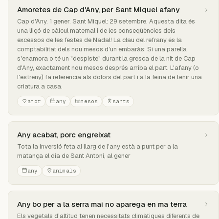
Amoretes de Cap d'Any, per Sant Miquel afany
Cap d'Any. 1 gener. Sant Miquel: 29 setembre. Aquesta dita és
una lliçó de càlcul maternal i de les conseqüències dels
excessos de les festes de Nadal! La clau del refrany és la
comptabilitat dels nou mesos d'un embaràs: Si una parella
s'enamora o té un "despiste" durant la gresca de la nit de Cap
d'Any, exactament nou mesos després arriba el part. L'afany (o
l'estreny) fa referència als dolors del part i a la feina de tenir una
criatura a casa.
amor
any
mesos
sants
Any acabat, porc engreixat
Tota la inversió feta al llarg de l’any està a punt per a la
matança el dia de Sant Antoni, al gener
any
animals
Any bo per a la serra mai no aparega en ma terra
Els vegetals d’altitud tenen necessitats climàtiques diferents de