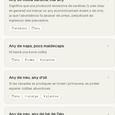
Significa que una producció excessiva de sardines (o peix blau
en general) sol indicar un any econòmicament dolent o de crisi,
ja que l'abundància fa abaixar els preus, perjudicant els
ingressos dels pescadors.
animals
any
Any de naps, pocs maldecaps
Hi haurà una bona collita
any
camp
plantes
Any de neu, any d'oli
Si les nevades es prodiguen en hivern i primavera, es poden
esperar collites abundoses.
any
oratge
plantes
Any de neu, any de bé de Déu