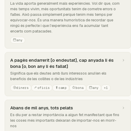
La vida aporta generalment mals experiències. Vol dir que, com
més temps vivim, més oportunitats tenim de cometre errors o
faltes. Això passa simplement perquè tenim més temps per
equivocar-nos. És una manera humorística de recordar que
ningú és perfecte i que l'experiència ens fa acumular tant
encerts com patacades.
any
A pagès endarrerit [o endeutat], cap anyada li és
bona [o, bon any li és fallat]
Significa que els deutes amb llurs interessos anul·len els
beneficis de les collites o de les indústries
diners
oficis
camp
bona
any
+1
Abans de mil anys, tots pelats
Es diu per a restar importància a algun fet manifestant que fins
les coses més importants deixaran de importar-nos en morir-
nos