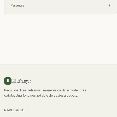
Paraules
7
El Refranyer
R
Recull de dites, refranys i maneres de dir en valencià i
català. Una font inesgotable de saviesa popular.
NAVEGACIÓ