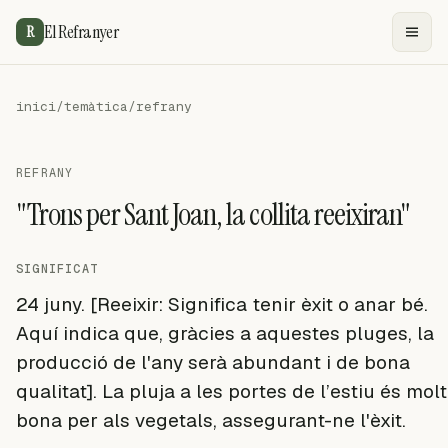
El Refranyer
R
inici
/
temàtica
/
refrany
REFRANY
"Trons per Sant Joan, la collita reeixiran"
SIGNIFICAT
24 juny. [Reeixir: Significa tenir èxit o anar bé.
Aquí indica que, gràcies a aquestes pluges, la
producció de l'any serà abundant i de bona
qualitat]. La pluja a les portes de l’estiu és molt
bona per als vegetals, assegurant-ne l'èxit.