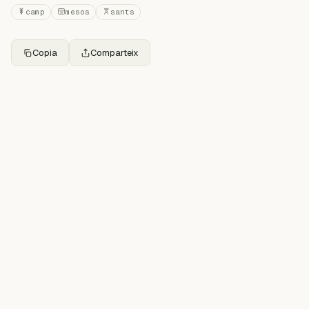
camp
mesos
sants
Copia
Comparteix