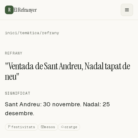
El Refranyer
R
inici
/
temàtica
/
refrany
REFRANY
"Ventada de Sant Andreu, Nadal tapat de
neu"
SIGNIFICAT
Sant Andreu: 30 novembre. Nadal: 25
desembre.
festivitats
mesos
oratge