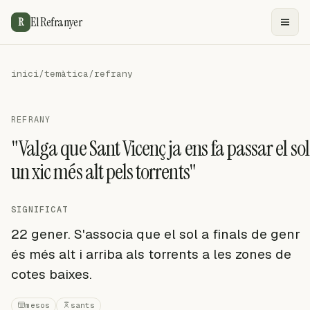
El Refranyer
R
inici
/
temàtica
/
refrany
REFRANY
"Valga que Sant Vicenç ja ens fa passar el sol
un xic més alt pels torrents"
SIGNIFICAT
22 gener. S'associa que el sol a finals de genr
és més alt i arriba als torrents a les zones de
cotes baixes.
mesos
sants