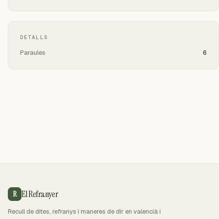
DETALLS
Paraules
6
El Refranyer
R
Recull de dites, refranys i maneres de dir en valencià i