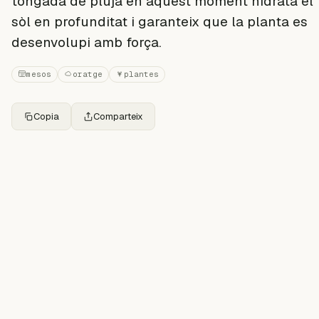
tongada de pluja en aquest moment hidrata el
sòl en profunditat i garanteix que la planta es
desenvolupi amb força.
mesos
oratge
plantes
Copia
Comparteix