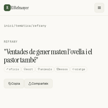
El Refranyer
R
inici
/
temàtica
/
refrany
REFRANY
"Ventades de gener maten l'ovella i el
pastor també"
oficis
mort
animals
mesos
oratge
Copia
Comparteix