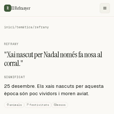
El Refranyer
R
inici
/
temàtica
/
refrany
REFRANY
"Xai nascut per Nadal només fa nosa al
corral."
SIGNIFICAT
25 desembre. Els xais nascuts per aquesta
època són poc vividors i moren aviat.
animals
festivitats
mesos