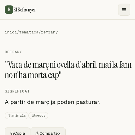
El Refranyer
R
inici
/
temàtica
/
refrany
REFRANY
"Vaca de març ni ovella d'abril, mai la fam
no n'ha morta cap"
SIGNIFICAT
A partir de març ja poden pasturar.
animals
mesos
Copia
Comparteix