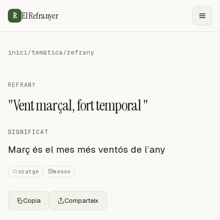
El Refranyer
R
inici
/
temàtica
/
refrany
REFRANY
"Vent marçal, fort temporal "
SIGNIFICAT
Març és el mes més ventós de l’any
oratge
mesos
Copia
Comparteix