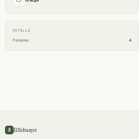
DETALLS
Paraules
4
El Refranyer
R