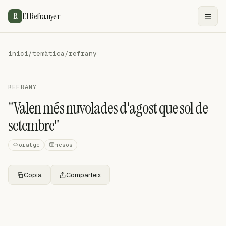
El Refranyer
R
inici
/
temàtica
/
refrany
REFRANY
"Valen més nuvolades d'agost que sol de
setembre"
oratge
mesos
Copia
Comparteix