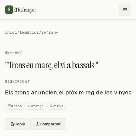
El Refranyer
R
inici
/
temàtica
/
refrany
REFRANY
"Trons en març, el vi a bassals "
SIGNIFICAT
Els trons anuncien el pròxim reg de les vinyes
mesos
oratge
vinya
Copia
Comparteix