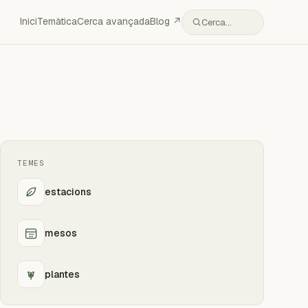
Inici
Temàtica
Cerca avançada
Blog ↗
Cerca…
TEMES
estacions
mesos
plantes