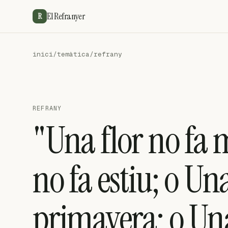
El Refranyer
R
inici
/
temàtica
/
refrany
REFRANY
"Una flor no fa 
no fa estiu; o Una
primavera; o Una 