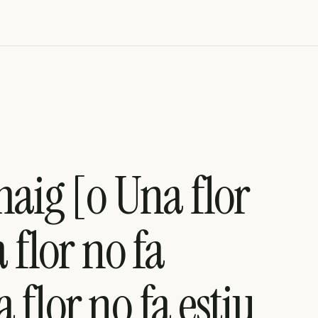
maig [o Una flor
 flor no fa
flor no fa estiu,