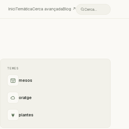
Inici
Temàtica
Cerca avançada
Blog ↗
Cerca…
TEMES
mesos
oratge
plantes