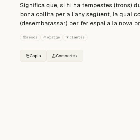
Significa que, si hi ha tempestes (trons) 
bona collita per a l'any següent, la qual 
(desembarassar) per fer espai a la nova p
mesos
oratge
plantes
Copia
Comparteix