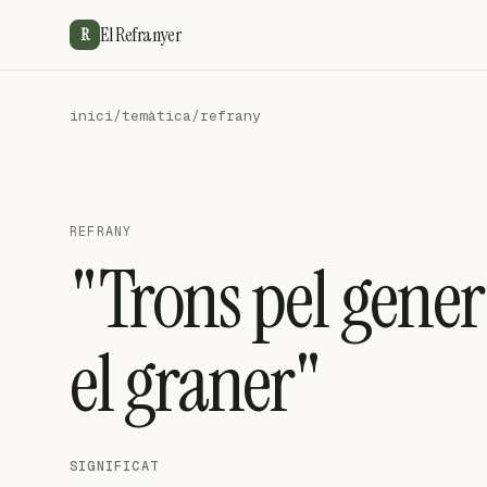
El Refranyer
R
inici
/
temàtica
/
refrany
REFRANY
"Trons pel gene
el graner"
SIGNIFICAT