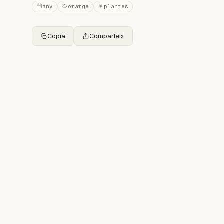
any
oratge
plantes
Copia
Comparteix