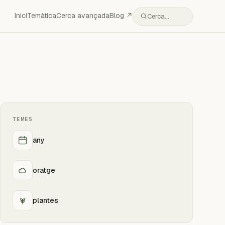
Inici
Temàtica
Cerca avançada
Blog ↗
Cerca…
TEMES
any
oratge
plantes