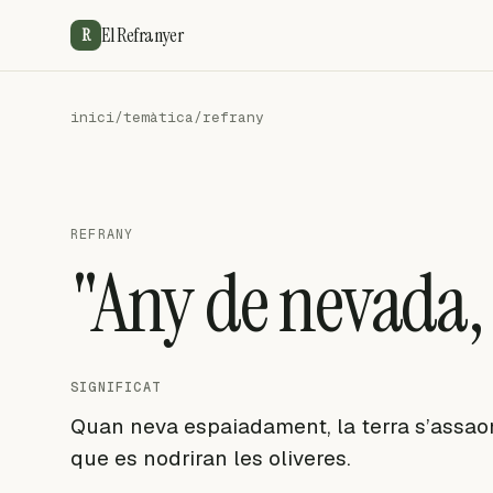
El Refranyer
R
inici
/
temàtica
/
refrany
REFRANY
"Any de nevada, 
SIGNIFICAT
Quan neva espaiadament, la terra s’assao
que es nodriran les oliveres.