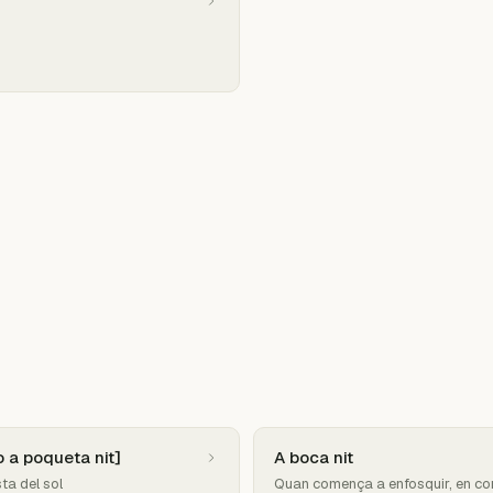
o a poqueta nit]
A boca nit
ta del sol
Quan comença a enfosquir, en com