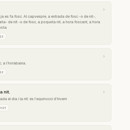
ja es fa fosc. Al capvespre, a entrada de fosc -o de nit-,
a- de nit -o de fosc, a poqueta nit, a hora foscant, a hora
posta
ir
, a l’horabaixa.
ir
a nit.
a el dia i la nit: és l’equinocci d’hivern
 nit