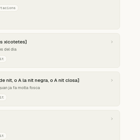
stacions
es xicotetes]
es del dia
it
e nit, o A la nit negra, o A nit closa]
quan ja fa molta fosca
it
it