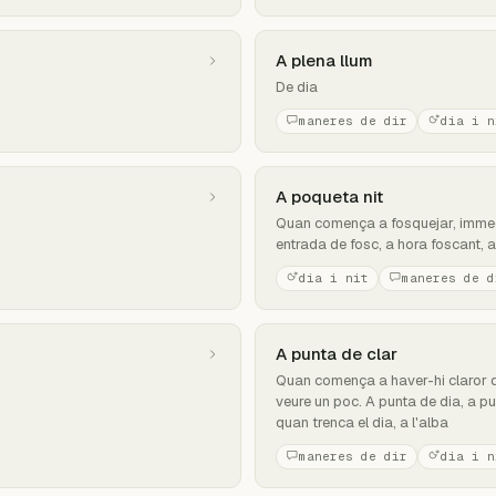
A plena llum
De dia
maneres de dir
dia i n
A poqueta nit
Quan comença a fosquejar, immedi
entrada de fosc, a hora foscant, a
dia i nit
maneres de d
A punta de clar
Quan comença a haver-hi claror de
veure un poc. A punta de dia, a pu
quan trenca el dia, a l'alba
maneres de dir
dia i n