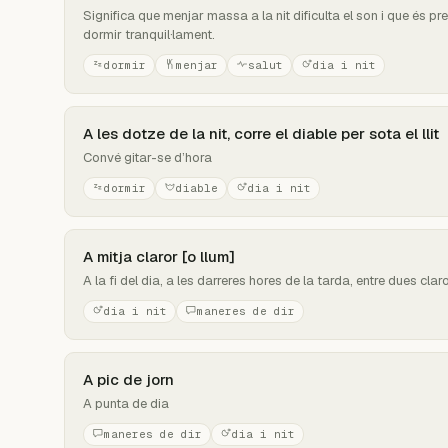
Significa que menjar massa a la nit dificulta el son i que és pre
dormir tranquil·lament.
dormir
menjar
salut
dia i nit
A les dotze de la nit, corre el diable per sota el llit
Convé gitar-se d’hora
dormir
diable
dia i nit
A mitja claror [o llum]
A la fi del dia, a les darreres hores de la tarda, entre dues clar
dia i nit
maneres de dir
A pic de jorn
A punta de dia
maneres de dir
dia i nit