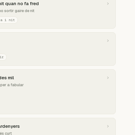
i nit quan no fa fred
no sortir gaire de nit
ia i nit
ir
des mil
a per a fabular
pardenyers
 és curt