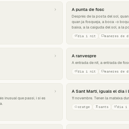
A punta de fosc
Després de la posta del sol, quan 
quan ja fosqueja, a boca -o boquet
baixa, a la caiguda del sol, a la 
dia i nit
maneres de d
A ranvespre
A entrada de nit, a entrada de fosc
dia i nit
maneres de d
A Sant Martí, iguals el dia i l
s inusual que passi, i si es
11 novembre. Tenen la mateixa durad
a.
oratge
sants
dia i