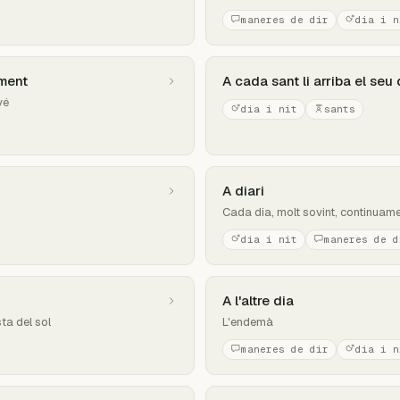
maneres de dir
dia i n
oment
A cada sant li arriba el seu 
vé
dia i nit
sants
A diari
Cada dia, molt sovint, continuam
dia i nit
maneres de d
A l'altre dia
ta del sol
L'endemà
maneres de dir
dia i n