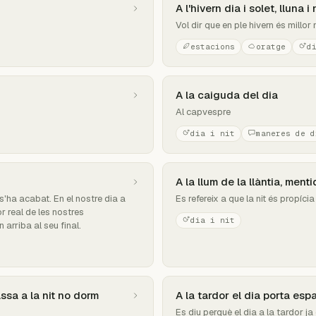
A l'hivern dia i solet, lluna 
Vol dir que en ple hivern és millor 
estacions
oratge
d
A la caiguda del dia
Al capvespre
dia i nit
maneres de d
A la llum de la llàntia, menti
s'ha acabat. En el nostre dia a
Es refereix a que la nit és propíci
r real de les nostres
dia i nit
arriba al seu final.
assa a la nit no dorm
A la tardor el dia porta es
Es diu perquè el dia a la tardor ja