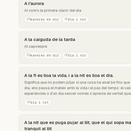
A l'aurora
Al vore's la primera claror del dia
maneres de dir
dia i nit
A la caiguda de la tarda
Al capvespre
maneres de dir
dia i nit
A la fi es lloa la vida, i a la nit es lloa el dia.
Significa que no podem jutjar si una cosa ha anat bé fins que 
dia, ens passa el mateix amb la vida i el pas del temps: el valo
experiències o d'un dia sencer només s'aprecia de veritat quan 
dia i nit
A la nit que es puga pujar al llit, que el qui sopa m
tranquil al llit