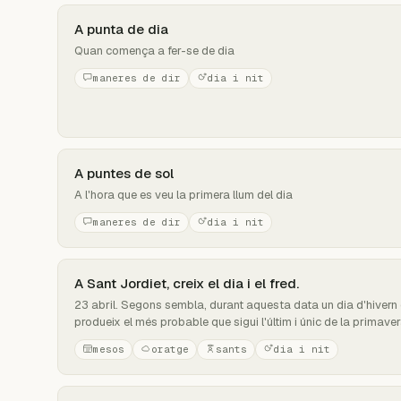
A punta de dia
Quan comença a fer-se de dia
maneres de dir
dia i nit
A puntes de sol
A l'hora que es veu la primera llum del dia
maneres de dir
dia i nit
A Sant Jordiet, creix el dia i el fred.
23 abril. Segons sembla, durant aquesta data un dia d'hivern é
produeix el més probable que sigui l'últim i únic de la primaver
mesos
oratge
sants
dia i nit