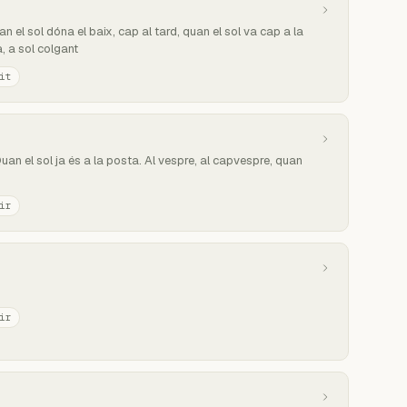
n el sol dóna el baix, cap al tard, quan el sol va cap a la
, a sol colgant
it
Quan el sol ja és a la posta. Al vespre, al capvespre, quan
ir
ir