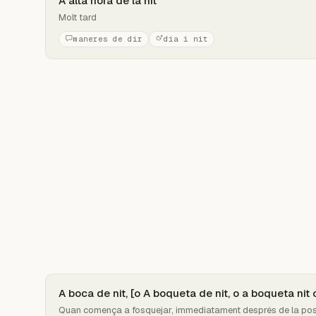
A alta hora de la nit
Molt tard
maneres de dir
dia i nit
A boca de nit, [o A boqueta de nit, o a boqueta nit 
Quan comença a fosquejar, immediatament després de la pos