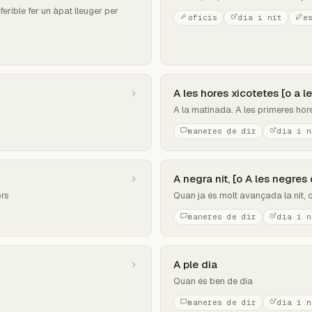
ferible fer un àpat lleuger per
oficis
dia i nit
e
A les hores xicotetes [o a l
A la matinada. A les primeres hor
maneres de dir
dia i n
A negra nit, [o A les negres d
ors
Quan ja és molt avançada la nit, 
maneres de dir
dia i n
A ple dia
Quan és ben de dia
maneres de dir
dia i n