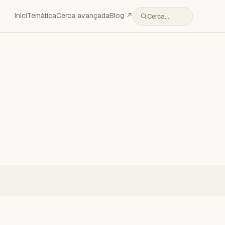
Inici
Temàtica
Cerca avançada
Blog ↗
Cerca…