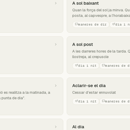
A sol baixant
Quan la força del sol ja minva. Qua
posta, al capvespre, a l'horabaixa
maneres de dir
dia i n
A sol post
A les darreres hores de la tarda. 
llostreja, al crepuscle
dia i nit
maneres de d
Aclarir-se el dia
ió es realitza a la matinada, a
Cessar d'estar ennuvolat
 punta de dia".
dia i nit
maneres de d
Al dia