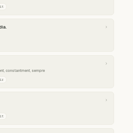
it
dia.
ent, constantment, sempre
ir
it