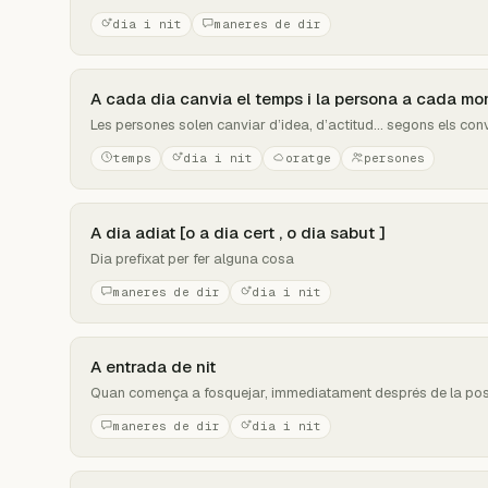
dia i nit
maneres de dir
A cada dia canvia el temps i la persona a cada m
Les persones solen canviar d’idea, d’actitud... segons els con
temps
dia i nit
oratge
persones
A dia adiat [o a dia cert , o dia sabut ]
Dia prefixat per fer alguna cosa
maneres de dir
dia i nit
A entrada de nit
Quan comença a fosquejar, immediatament després de la pos
maneres de dir
dia i nit