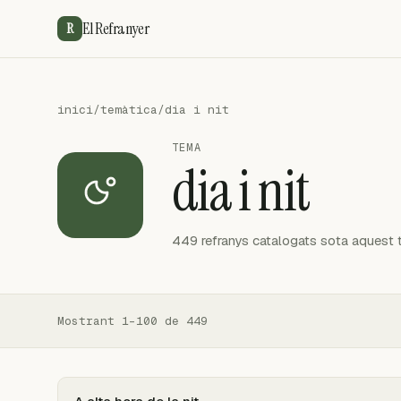
El Refranyer
R
inici
/
temàtica
/
dia i nit
TEMA
dia i nit
449 refranys catalogats sota aquest 
Mostrant 1–100 de 449