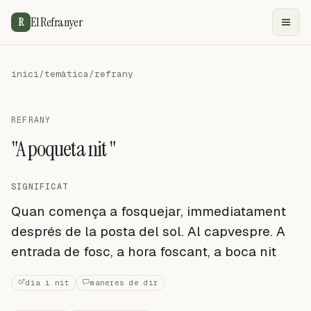
El Refranyer
R
inici
/
temàtica
/
refrany
REFRANY
"A poqueta nit "
SIGNIFICAT
Quan comença a fosquejar, immediatament
després de la posta del sol. Al capvespre. A
entrada de fosc, a hora foscant, a boca nit
dia i nit
maneres de dir