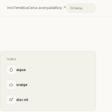
Inici
Temàtica
Cerca avançada
Blog ↗
Cerca…
TEMES
aigua
oratge
dia i nit