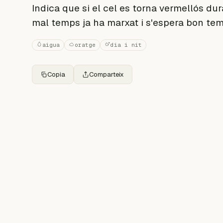
Indica que si el cel es torna vermellós dura
mal temps ja ha marxat i s'espera bon tem
aigua
oratge
dia i nit
Copia
Comparteix