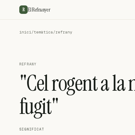
El Refranyer
R
inici
/
temàtica
/
refrany
REFRANY
"Cel rogent a la n
fugit"
SIGNIFICAT