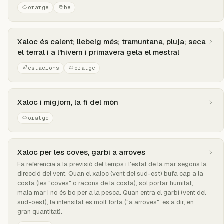
oratge
be
Xaloc és calent; llebeig més; tramuntana, pluja; seca
el terral i a l'hivern i primavera gela el mestral
estacions
oratge
Xaloc i migjorn, la fi del món
oratge
Xaloc per les coves, garbí a arroves
Fa referència a la previsió del temps i l'estat de la mar segons la
direcció del vent. Quan el xaloc (vent del sud-est) bufa cap a la
costa (les "coves" o racons de la costa), sol portar humitat,
mala mar i no és bo per a la pesca. Quan entra el garbí (vent del
sud-oest), la intensitat és molt forta ("a arroves", és a dir, en
gran quantitat).