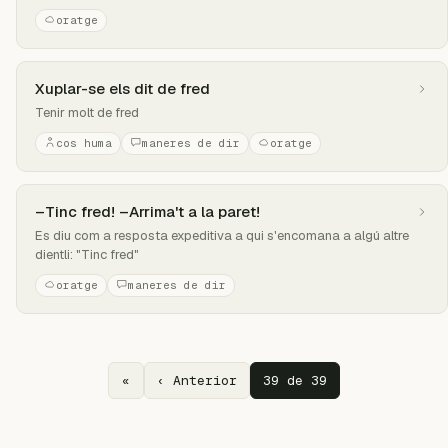
oratge
Xuplar-se els dit de fred
Tenir molt de fred
cos huma
maneres de dir
oratge
–Tinc fred! –Arrima't a la paret!
Es diu com a resposta expeditiva a qui s'encomana a algú altre
dientli: "Tinc fred"
oratge
maneres de dir
«
‹ Anterior
39 de 39