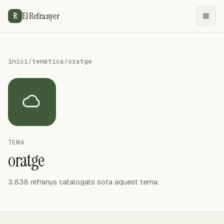
El Refranyer
R
inici
/
temàtica
/
oratge
TEMA
oratge
3.838 refranys catalogats sota aquest tema.