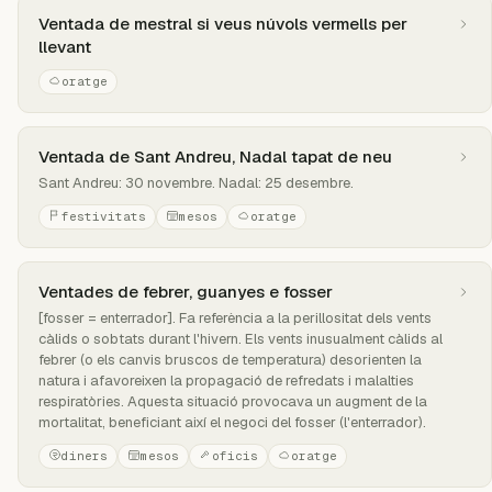
Ventada de mestral si veus núvols vermells per
llevant
oratge
Ventada de Sant Andreu, Nadal tapat de neu
Sant Andreu: 30 novembre. Nadal: 25 desembre.
festivitats
mesos
oratge
Ventades de febrer, guanyes e fosser
[fosser = enterrador]. Fa referència a la perillositat dels vents
càlids o sobtats durant l'hivern. Els vents inusualment càlids al
febrer (o els canvis bruscos de temperatura) desorienten la
natura i afavoreixen la propagació de refredats i malalties
respiratòries. Aquesta situació provocava un augment de la
mortalitat, beneficiant així el negoci del fosser (l'enterrador).
diners
mesos
oficis
oratge