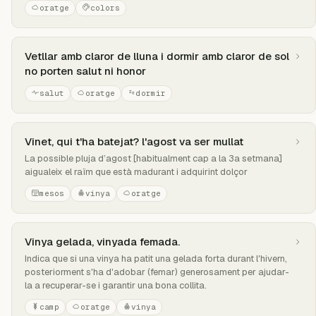
oratge
colors
Vetllar amb claror de lluna i dormir amb claror de sol
no porten salut ni honor
salut
oratge
dormir
Vinet, qui t'ha batejat? l'agost va ser mullat
La possible pluja d’agost [habitualment cap a la 3a setmana]
aigualeix el raïm que està madurant i adquirint dolçor
mesos
vinya
oratge
Vinya gelada, vinyada femada.
Indica que si una vinya ha patit una gelada forta durant l'hivern,
posteriorment s'ha d'adobar (femar) generosament per ajudar-
la a recuperar-se i garantir una bona collita.
camp
oratge
vinya