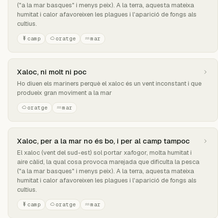
("a la mar basques" i menys peix). A la terra, aquesta mateixa
humitat i calor afavoreixen les plagues i l'aparició de fongs als
cultius.
camp
oratge
mar
Xaloc, ni molt ni poc
Ho diuen els mariners perquè el xaloc és un vent inconstant i que
produeix gran moviment a la mar
oratge
mar
Xaloc, per a la mar no és bo, i per al camp tampoc
El xaloc (vent del sud-est) sol portar xafogor, molta humitat i
aire càlid, la qual cosa provoca marejada que dificulta la pesca
("a la mar basques" i menys peix). A la terra, aquesta mateixa
humitat i calor afavoreixen les plagues i l'aparició de fongs als
cultius.
camp
oratge
mar