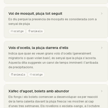
Vol de mosquit, pluja tot seguit
Es diu perquè la presència de mosquits és considerada com a
senyal de pluja
oratge
animals
Vols d’ocells, la pluja darrera d’ells
Indica que quan es veuen grans vols d'ocells (generalment
migratoris o quan volen baix), és senyal que la pluja s'acosta.
Aquesta dita suggereix un canvi de temps imminent i l'arribada
de precipitacions.
animals
oratge
Xàfec d'agost, bolets amb abundor
Els fongs i els bolets comencen a desenvolupar-se per reacció
de la terra calenta davant la pluja fresca i es mostren al cap
d’unes tres setmanes. Els rovellons o esclata-sangs, a l’octubre