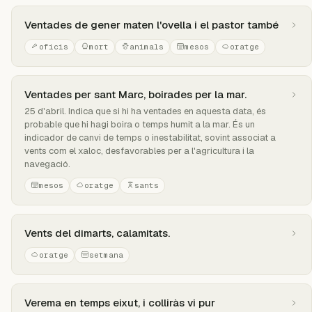
Ventades de gener maten l'ovella i el pastor també
oficis
mort
animals
mesos
oratge
Ventades per sant Marc, boirades per la mar.
25 d'abril. Indica que si hi ha ventades en aquesta data, és
probable que hi hagi boira o temps humit a la mar. És un
indicador de canvi de temps o inestabilitat, sovint associat a
vents com el xaloc, desfavorables per a l'agricultura i la
navegació.
mesos
oratge
sants
Vents del dimarts, calamitats.
oratge
setmana
Verema en temps eixut, i colliràs vi pur