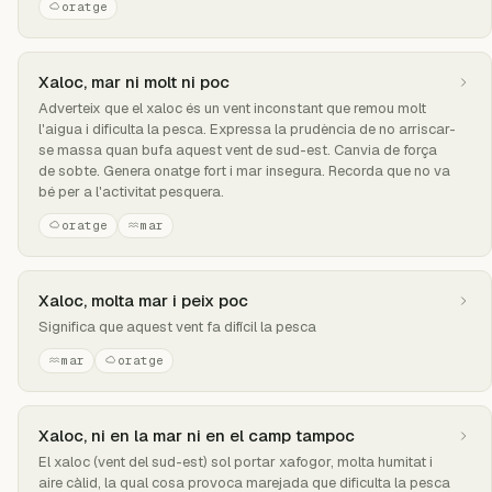
oratge
Xaloc, mar ni molt ni poc
Adverteix que el xaloc és un vent inconstant que remou molt
l'aigua i dificulta la pesca. Expressa la prudència de no arriscar-
se massa quan bufa aquest vent de sud-est. Canvia de força
de sobte. Genera onatge fort i mar insegura. Recorda que no va
bé per a l'activitat pesquera.
oratge
mar
Xaloc, molta mar i peix poc
Significa que aquest vent fa difícil la pesca
mar
oratge
Xaloc, ni en la mar ni en el camp tampoc
El xaloc (vent del sud-est) sol portar xafogor, molta humitat i
aire càlid, la qual cosa provoca marejada que dificulta la pesca