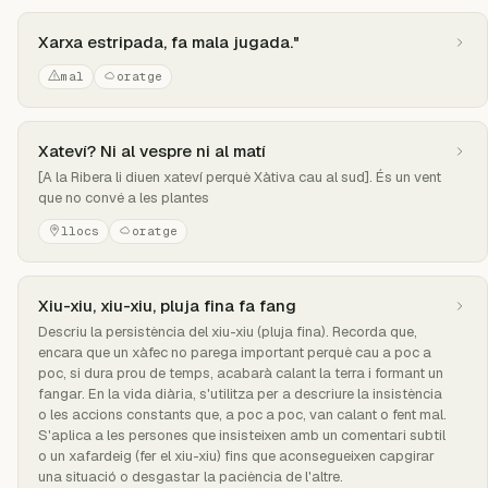
Xarxa estripada, fa mala jugada."
mal
oratge
Xateví? Ni al vespre ni al matí
[A la Ribera li diuen xateví perquè Xàtiva cau al sud]. És un vent
que no convé a les plantes
llocs
oratge
Xiu-xiu, xiu-xiu, pluja fina fa fang
Descriu la persistència del xiu-xiu (pluja fina). Recorda que,
encara que un xàfec no parega important perquè cau a poc a
poc, si dura prou de temps, acabarà calant la terra i formant un
fangar. En la vida diària, s'utilitza per a descriure la insistència
o les accions constants que, a poc a poc, van calant o fent mal.
S'aplica a les persones que insisteixen amb un comentari subtil
o un xafardeig (fer el xiu-xiu) fins que aconsegueixen capgirar
una situació o desgastar la paciència de l'altre.