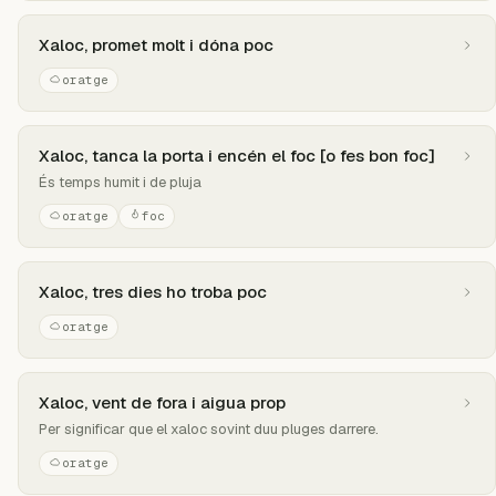
Xaloc, promet molt i dóna poc
oratge
Xaloc, tanca la porta i encén el foc [o fes bon foc]
És temps humit i de pluja
oratge
foc
Xaloc, tres dies ho troba poc
oratge
Xaloc, vent de fora i aigua prop
Per significar que el xaloc sovint duu pluges darrere.
oratge