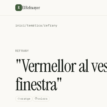
El Refranyer
R
inici
/
temàtica
/
refrany
REFRANY
"Vermellor al ves
finestra"
oratge
colors