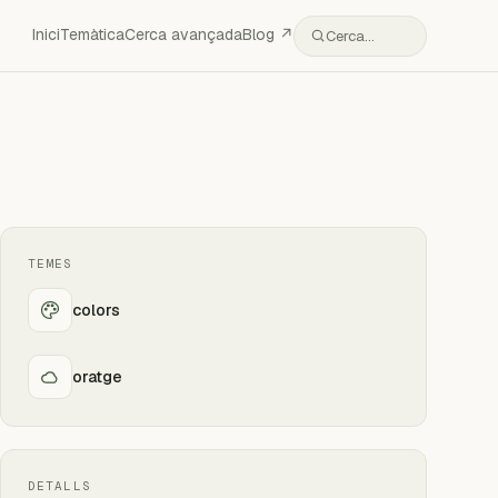
Inici
Temàtica
Cerca avançada
Blog ↗
Cerca…
TEMES
colors
oratge
DETALLS