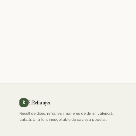
El Refranyer
R
Recull de dites, refranys i maneres de dir en valencià i
català. Una font inesgotable de saviesa popular.