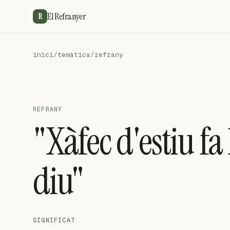
El Refranyer
R
inici
/
temàtica
/
refrany
REFRANY
"Xàfec d'estiu fa
diu"
SIGNIFICAT