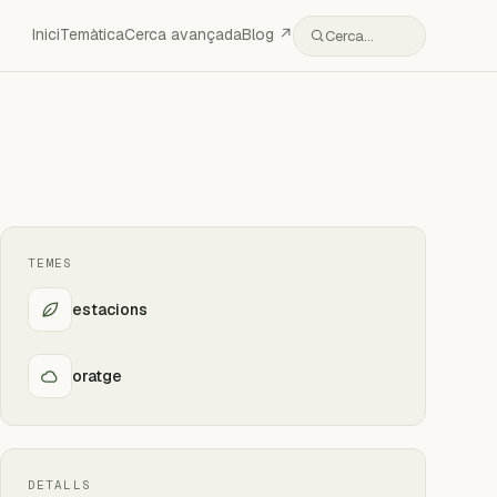
Inici
Temàtica
Cerca avançada
Blog ↗
Cerca…
TEMES
estacions
oratge
DETALLS