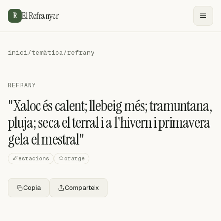
El Refranyer
R
inici
/
temàtica
/
refrany
REFRANY
"Xaloc és calent; llebeig més; tramuntana,
pluja; seca el terral i a l'hivern i primavera
gela el mestral"
estacions
oratge
Copia
Comparteix