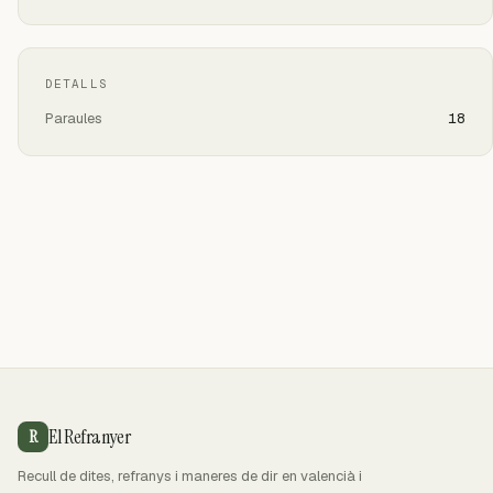
DETALLS
Paraules
18
El Refranyer
R
Recull de dites, refranys i maneres de dir en valencià i