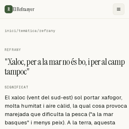
El Refranyer
R
inici
/
temàtica
/
refrany
REFRANY
"Xaloc, per a la mar no és bo, i per al camp
tampoc"
SIGNIFICAT
El xaloc (vent del sud-est) sol portar xafogor,
molta humitat i aire càlid, la qual cosa provoca
marejada que dificulta la pesca ("a la mar
basques" i menys peix). A la terra, aquesta