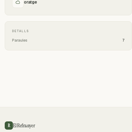
oratge
DETALLS
Paraules
7
El Refranyer
R