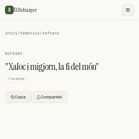
El Refranyer
R
inici
/
temàtica
/
refrany
REFRANY
"Xaloc i migjorn, la fi del món"
oratge
Copia
Comparteix