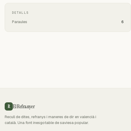
DETALLS
Paraules
6
El Refranyer
R
Recull de dites, refranys i maneres de dir en valencià i
català. Una font inesgotable de saviesa popular.