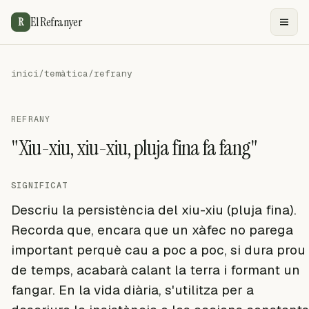
El Refranyer
R
inici
/
temàtica
/
refrany
REFRANY
"Xiu-xiu, xiu-xiu, pluja fina fa fang"
SIGNIFICAT
Descriu la persistència del xiu-xiu (pluja fina).
Recorda que, encara que un xàfec no parega
important perquè cau a poc a poc, si dura prou
de temps, acabarà calant la terra i formant un
fangar. En la vida diària, s'utilitza per a