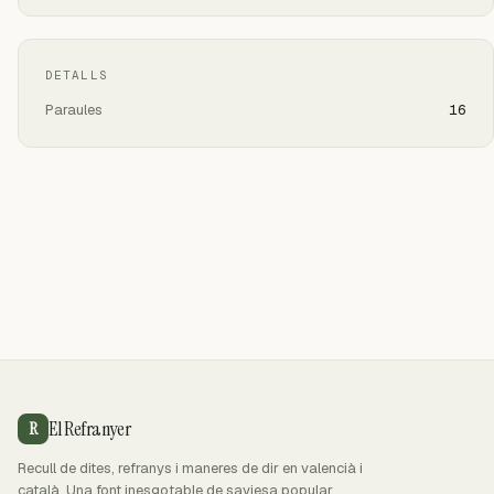
DETALLS
Paraules
16
El Refranyer
R
Recull de dites, refranys i maneres de dir en valencià i
català. Una font inesgotable de saviesa popular.