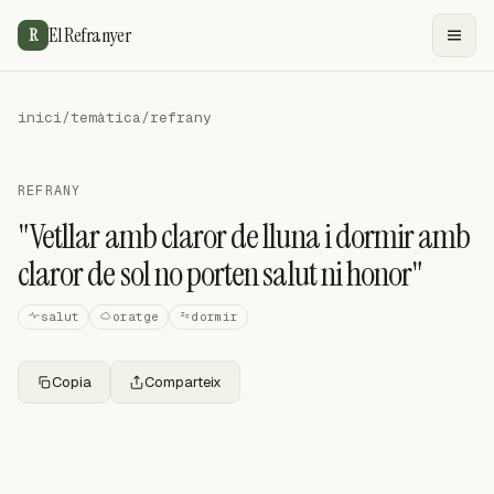
El Refranyer
R
inici
/
temàtica
/
refrany
REFRANY
"Vetllar amb claror de lluna i dormir amb
claror de sol no porten salut ni honor"
salut
oratge
dormir
Copia
Comparteix