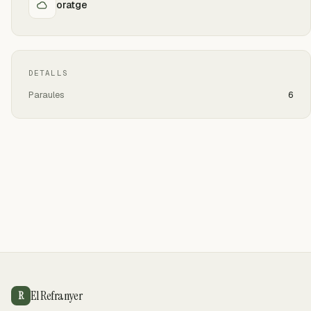
oratge
DETALLS
Paraules
6
El Refranyer
R