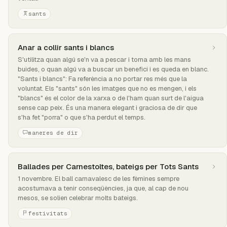
sants
Anar a collir sants i blancs
S'utilitza quan algú se'n va a pescar i torna amb les mans
buides, o quan algú va a buscar un benefici i es queda en blanc.
"Sants i blancs": Fa referència a no portar res més que la
voluntat. Els "sants" són les imatges que no es mengen, i els
"blancs" és el color de la xarxa o de l'ham quan surt de l'aigua
sense cap peix. És una manera elegant i graciosa de dir que
s'ha fet "porra" o que s'ha perdut el temps.
maneres de dir
Ballades per Carnestoltes, bateigs per Tots Sants
1 novembre. El ball carnavalesc de les fèmines sempre
acostumava a tenir conseqüències, ja que, al cap de nou
mesos, se solien celebrar molts bateigs.
festivitats