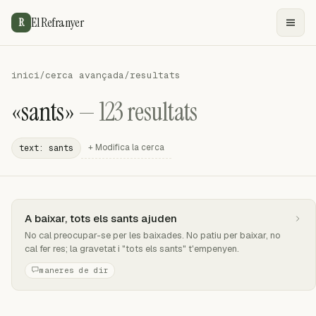
El Refranyer
R
inici
/
cerca avançada
/
resultats
«sants»
— 123 resultats
+ Modifica la cerca
text: sants
A baixar, tots els sants ajuden
No cal preocupar-se per les baixades. No patiu per baixar, no
cal fer res; la gravetat i "tots els sants" t'empenyen.
maneres de dir