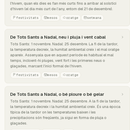
l'hivern, quan els dies es fan més curts fins a arribar al solstici
d'hivern (el dia més curt de l'any, entorn del 21 de desembre).
festivitats
mesos
oratge
setmana
De Tots Sants a Nadal, neu i pluja i vent cabal
Tots Sants: 1 novembre. Nadal: 25 desembre. La fi de la tardor,
la temperatura decreix, la humitat ambiental creix i el mal oratge
apareix. Assenyala que en aquest període és habitual el mal
temps, incloent-hi pluges, vent fort i les primeres neus o
glaçades, marcant l'inici formal de l'hivern.
festivitats
mesos
oratge
De Tots Sants a Nadal, o bé ploure o bé gelar
Tots Sants: 1 novembre. Nadal: 25 desembre. A la fi de la tardor,
la temperatura decreix i la humitat ambiental creix. És una època
típica de la tardor on les temperatures baixen i les
precipitacions són freqüents, ja sigui en forma de pluja o
glaçades.