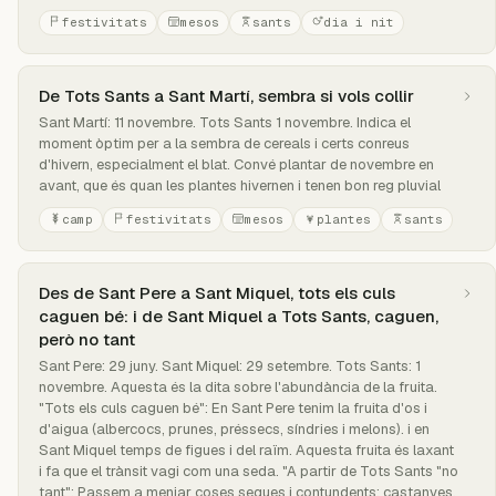
festivitats
mesos
sants
dia i nit
De Tots Sants a Sant Martí, sembra si vols collir
Sant Martí: 11 novembre. Tots Sants 1 novembre. Indica el
moment òptim per a la sembra de cereals i certs conreus
d'hivern, especialment el blat. Convé plantar de novembre en
avant, que és quan les plantes hivernen i tenen bon reg pluvial
camp
festivitats
mesos
plantes
sants
Des de Sant Pere a Sant Miquel, tots els culs
caguen bé: i de Sant Miquel a Tots Sants, caguen,
però no tant
Sant Pere: 29 juny. Sant Miquel: 29 setembre. Tots Sants: 1
novembre. Aquesta és la dita sobre l'abundància de la fruita.
"Tots els culs caguen bé": En Sant Pere tenim la fruita d'os i
d'aigua (albercocs, prunes, préssecs, síndries i melons). i en
Sant Miquel temps de figues i del raïm. Aquesta fruita és laxant
i fa que el trànsit vagi com una seda. "A partir de Tots Sants "no
tant": Passem a menjar coses seques i contundents: castanyes,