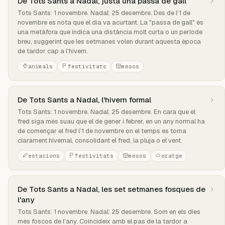
De Tots Sants a Nadal, justa una passa de gall
Tots Sants: 1 novembre. Nadal: 25 desembre. Des de l’1 de
novembre es nota que el dia va acurtant. La "passa de gall" és
una metàfora que indica una distància molt curta o un període
breu, suggerint que les setmanes volen durant aquesta època
de tardor cap a l'hivern.
animals
festivitats
mesos
De Tots Sants a Nadal, l'hivern formal
Tots Sants: 1 novembre. Nadal: 25 desembre. En cara que el
fred siga més suau que el de gener i febrer, en un any normal ha
de començar el fred l’1 de novembre on el temps es torna
clarament hivernal, consolidant el fred, la pluja o el vent.
estacions
festivitats
mesos
oratge
De Tots Sants a Nadal, les set setmanes fosques de
l'any
Tots Sants: 1 novembre. Nadal: 25 desembre. Som en els dies
més foscos de l'any. Coincideix amb el pas de la tardor a