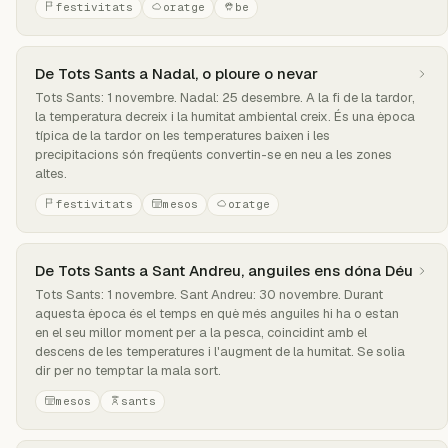
festivitats
oratge
be
De Tots Sants a Nadal, o ploure o nevar
Tots Sants: 1 novembre. Nadal: 25 desembre. A la fi de la tardor,
la temperatura decreix i la humitat ambiental creix. És una època
típica de la tardor on les temperatures baixen i les
precipitacions són freqüents convertin-se en neu a les zones
altes.
festivitats
mesos
oratge
De Tots Sants a Sant Andreu, anguiles ens dóna Déu
Tots Sants: 1 novembre. Sant Andreu: 30 novembre. Durant
aquesta època és el temps en què més anguiles hi ha o estan
en el seu millor moment per a la pesca, coincidint amb el
descens de les temperatures i l'augment de la humitat. Se solia
dir per no temptar la mala sort.
mesos
sants