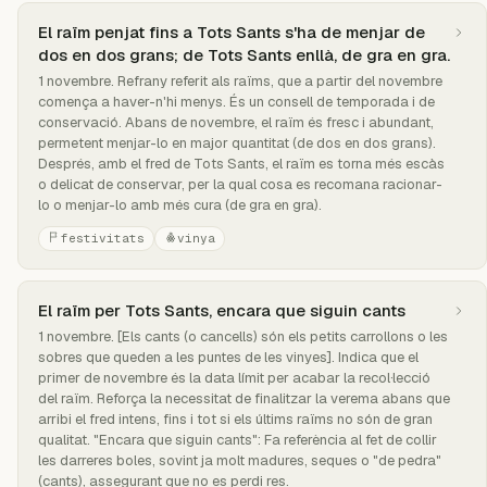
El raïm penjat fins a Tots Sants s'ha de menjar de
dos en dos grans; de Tots Sants enllà, de gra en gra.
1 novembre. Refrany referit als raïms, que a partir del novembre
comença a haver-n'hi menys. És un consell de temporada i de
conservació. Abans de novembre, el raïm és fresc i abundant,
permetent menjar-lo en major quantitat (de dos en dos grans).
Després, amb el fred de Tots Sants, el raïm es torna més escàs
o delicat de conservar, per la qual cosa es recomana racionar-
lo o menjar-lo amb més cura (de gra en gra).
festivitats
vinya
El raïm per Tots Sants, encara que siguin cants
1 novembre. [Els cants (o cancells) són els petits carrollons o les
sobres que queden a les puntes de les vinyes]. Indica que el
primer de novembre és la data límit per acabar la recol·lecció
del raïm. Reforça la necessitat de finalitzar la verema abans que
arribi el fred intens, fins i tot si els últims raïms no són de gran
qualitat. "Encara que siguin cants": Fa referència al fet de collir
les darreres boles, sovint ja molt madures, seques o "de pedra"
(cants), assegurant que no es perdi res.