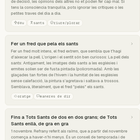
de decisió, les opinions dels altres no et poden fer cap mal. Si
tens la consciència tranquil·la, pots ignorar les crítiques o les
petites traves del dia a dia.
déu
sants
riure/plorar
Fer un fred que pela els sants
Fer un fred molt intens, el fred extrem, que sembla que t'hagi
d'aixecar la pell. L'origen i el sentit són ben curiosos: La pell dels
sants: Antigament, les imatges dels sants a les esglésies i
ermites solien ser de fusta pintada (policromada). Amb les
glaçades tan fortes de l'hivern i la humitat de les esglésies
sense calefacció, la pintura s'agretava i saltava a trossos.
Semblava, literalment, que el fred "pelés" els sants.
oratge
maneres de dir
Fins a Tots Sants de dos en dos grans; de Tots
Sants enllà, de gra en gra
1 novembre. Refrany referit als raïms, que a partir del novembre
comença a haver-n'hi menys. És un consell de temporada i de