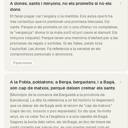
A dones, sants i minyons, no els prometis si no els
dons
Et faran pagar car l’engany o la mentida. Ens avisa que hi ha
tres col·lectius que no perdonen una promesa trencada: Els
sants: Perquè si els promets un ciri o una ofrena i no compleixes,
la "vengança" divina (o la mala sort) et pot caure al damunt. Els
minyons (xiquets): Perquè tenen una memòria d'elefant per a les
promeses de regals o sortides. Si els falles, perds tota
l'autoritat. Les dones: Fa referència a la serietat en els
compromisos personals o amorosos.
persones
A la Pobla, poblatons; a Berga, bergadans, i a Bagà,
són cap de matxos, perquè deixen cremar els sants
[Municipis de la comarca del Berguedà a la província de
Barcelona]. La dita fa referència a un fet històric (o llegendari)
que va deixar els de Bagà amb el renom de "cap de matxos"
(caps de ruc, tossuts o poc espavilats). Es diu que, fa molts
anys, es va calar foc a l'església o a una capella de Bagà.
Segons la burla dels veïns, els de Bagà, en lloc de treure els
sants corrents per salvar-los, es van quedar mirant com es