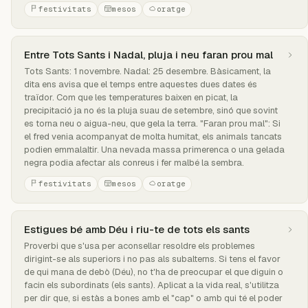
festivitats
mesos
oratge
Entre Tots Sants i Nadal, pluja i neu faran prou mal
Tots Sants: 1 novembre. Nadal: 25 desembre. Bàsicament, la
dita ens avisa que el temps entre aquestes dues dates és
traïdor. Com que les temperatures baixen en picat, la
precipitació ja no és la pluja suau de setembre, sinó que sovint
es torna neu o aigua-neu, que gela la terra. "Faran prou mal": Si
el fred venia acompanyat de molta humitat, els animals tancats
podien emmalaltir. Una nevada massa primerenca o una gelada
negra podia afectar als conreus i fer malbé la sembra.
festivitats
mesos
oratge
Estigues bé amb Déu i riu-te de tots els sants
Proverbi que s'usa per aconsellar resoldre els problemes
dirigint-se als superiors i no pas als subalterns. Si tens el favor
de qui mana de debò (Déu), no t'ha de preocupar el que diguin o
facin els subordinats (els sants). Aplicat a la vida real, s'utilitza
per dir que, si estàs a bones amb el "cap" o amb qui té el poder