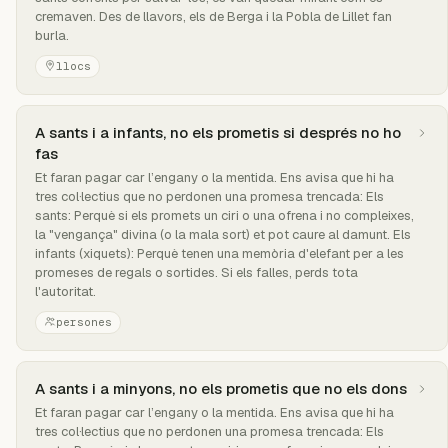
cremaven. Des de llavors, els de Berga i la Pobla de Lillet fan
burla.
llocs
A sants i a infants, no els prometis si després no ho
fas
Et faran pagar car l’engany o la mentida. Ens avisa que hi ha
tres col·lectius que no perdonen una promesa trencada: Els
sants: Perquè si els promets un ciri o una ofrena i no compleixes,
la "vengança" divina (o la mala sort) et pot caure al damunt. Els
infants (xiquets): Perquè tenen una memòria d'elefant per a les
promeses de regals o sortides. Si els falles, perds tota
l'autoritat.
persones
A sants i a minyons, no els prometis que no els dons
Et faran pagar car l’engany o la mentida. Ens avisa que hi ha
tres col·lectius que no perdonen una promesa trencada: Els