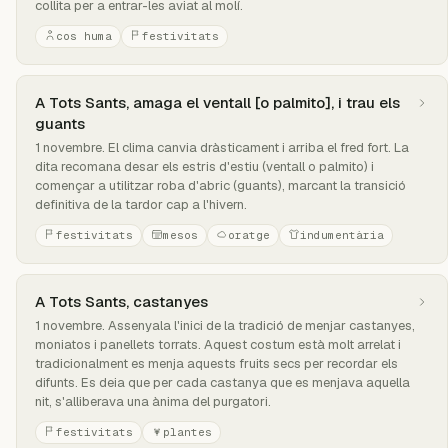
collita per a entrar-les aviat al molí.
cos huma
festivitats
A Tots Sants, amaga el ventall [o palmito], i trau els
guants
1 novembre. El clima canvia dràsticament i arriba el fred fort. La
dita recomana desar els estris d'estiu (ventall o palmito) i
començar a utilitzar roba d'abric (guants), marcant la transició
definitiva de la tardor cap a l'hivern.
festivitats
mesos
oratge
indumentària
A Tots Sants, castanyes
1 novembre. Assenyala l'inici de la tradició de menjar castanyes,
moniatos i panellets torrats. Aquest costum està molt arrelat i
tradicionalment es menja aquests fruits secs per recordar els
difunts. Es deia que per cada castanya que es menjava aquella
nit, s'alliberava una ànima del purgatori.
festivitats
plantes