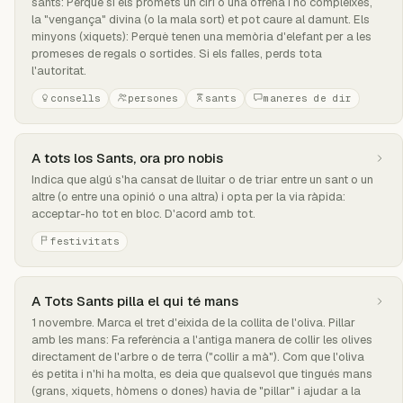
sants: Perquè si els promets un ciri o una ofrena i no compleixes,
la "vengança" divina (o la mala sort) et pot caure al damunt. Els
minyons (xiquets): Perquè tenen una memòria d'elefant per a les
promeses de regals o sortides. Si els falles, perds tota
l'autoritat.
consells
persones
sants
maneres de dir
A tots los Sants, ora pro nobis
Indica que algú s'ha cansat de lluitar o de triar entre un sant o un
altre (o entre una opinió o una altra) i opta per la via ràpida:
acceptar-ho tot en bloc. D'acord amb tot.
festivitats
A Tots Sants pilla el qui té mans
1 novembre. Marca el tret d'eixida de la collita de l'oliva. Pillar
amb les mans: Fa referència a l'antiga manera de collir les olives
directament de l'arbre o de terra ("collir a mà"). Com que l'oliva
és petita i n'hi ha molta, es deia que qualsevol que tingués mans
(grans, xiquets, hòmens o dones) havia de "pillar" i ajudar a la