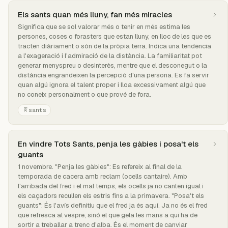
Els sants quan més lluny, fan més miracles
Significa que se sol valorar més o tenir en més estima les
persones, coses o forasters que estan lluny, en lloc de les que es
tracten diàriament o són de la pròpia terra. Indica una tendència
a l'exageració i l'admiració de la distància. La familiaritat pot
generar menyspreu o desinterès, mentre que el desconegut o la
distància engrandeixen la percepció d'una persona. Es fa servir
quan algú ignora el talent proper i lloa excessivament algú que
no coneix personalment o que prové de fora.
sants
En vindre Tots Sants, penja les gàbies i posa't els
guants
1 novembre. "Penja les gàbies": Es refereix al final de la
temporada de cacera amb reclam (ocells cantaire). Amb
l'arribada del fred i el mal temps, els ocells ja no canten igual i
els caçadors recullen els estris fins a la primavera. "Posa't els
guants": És l'avís definitiu que el fred ja és aquí. Ja no és el fred
que refresca al vespre, sinó el que gela les mans a qui ha de
sortir a treballar a trenc d'alba. És el moment de canviar