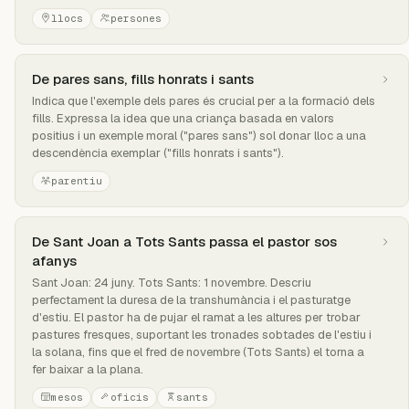
llocs
persones
De pares sans, fills honrats i sants
Indica que l'exemple dels pares és crucial per a la formació dels
fills. Expressa la idea que una criança basada en valors
positius i un exemple moral ("pares sans") sol donar lloc a una
descendència exemplar ("fills honrats i sants").
parentiu
De Sant Joan a Tots Sants passa el pastor sos
afanys
Sant Joan: 24 juny. Tots Sants: 1 novembre. Descriu
perfectament la duresa de la transhumància i el pasturatge
d'estiu. El pastor ha de pujar el ramat a les altures per trobar
pastures fresques, suportant les tronades sobtades de l'estiu i
la solana, fins que el fred de novembre (Tots Sants) el torna a
fer baixar a la plana.
mesos
oficis
sants