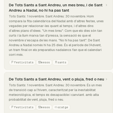
De Tots Sants a Sant Andreu, un mes breu, i de Sant
Andreu a Nadal, no hi ha pas tant
Tots Sants: 1 novembre. Sant Andreu: 30 novembre. Hom
compara la fita calendàrica del Nadal amb d'altres festes, unes
vegades per relacionar-les quant al temps, i d'altres dins
d'altres plans d'idees. "Un mes breu": Com que els dies són tan
curts i la llum marxa tan d'pressa, la sensació és que el
novembre s'escapa de les mans. "No hi ha pas tant": De Sant
Andreu a Nadal només hi ha 25 dies. És el període de l'Advent,
un tram final on els preparatius nadalencs fan que el calendari
corri més.
festivitats
mesos
sants
De Tots Sants a Sant Andreu, vent o pluja, fred o neu
Tots Sants: 1 novembre. Sant Andreu: 30 novembre. És un mes
de transició cap a l'hivern, caracteritzat per la inestabilitat
meteorològica, el temps és desapacible i canviant. amb alta
probabilitat de vent, pluja, fred o neu.
festivitats
mesos
oratge