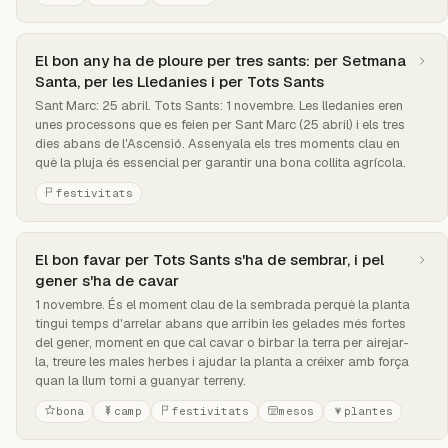
El bon any ha de ploure per tres sants: per Setmana
Santa, per les Lledanies i per Tots Sants
Sant Marc: 25 abril. Tots Sants: 1 novembre. Les lledanies eren
unes processons que es feien per Sant Marc (25 abril) i els tres
dies abans de l'Ascensió. Assenyala els tres moments clau en
què la pluja és essencial per garantir una bona collita agrícola.
festivitats
El bon favar per Tots Sants s'ha de sembrar, i pel
gener s'ha de cavar
1 novembre. És el moment clau de la sembrada perquè la planta
tingui temps d'arrelar abans que arribin les gelades més fortes
del gener, moment en que cal cavar o birbar la terra per airejar-
la, treure les males herbes i ajudar la planta a créixer amb força
quan la llum torni a guanyar terreny.
bona
camp
festivitats
mesos
plantes