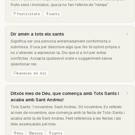
fruits secs i moniatos, que ja no fan l'efecte de "neteja"
festivitats
sants
Dir amén a tots els sants
Significa ser una persona extremadament conformista o
submissa. S'usa per descriure algú que: No té opinió pròpia o
no s'atreveix a expressar-la. Diu que sí a tot per evitar
conflictes. Accepta qualsevol ordre o suggeriment sense
qüestionar res.
maneres de dir
Ditxós mes de Déu, que comença amb Tots Sants i
acaba amb Sant Andreu!
Tots Sants: 1 novembre. Sant Andreu: 30 novembre. Es refereix
al mes de novembre, que comença amb la festa de Tots-Sants i
acaba amb la de Sant Andreu. Fent referència a les festes i als
dies assenyalats pel mes.
déu
mesos
sants