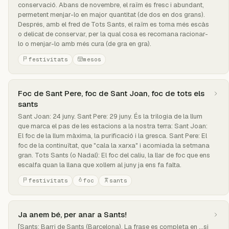
conservació. Abans de novembre, el raïm és fresc i abundant,
permetent menjar-lo en major quantitat (de dos en dos grans).
Després, amb el fred de Tots Sants, el raïm es torna més escàs
o delicat de conservar, per la qual cosa es recomana racionar-
lo o menjar-lo amb més cura (de gra en gra).
festivitats
mesos
Foc de Sant Pere, foc de Sant Joan, foc de tots els
sants
Sant Joan: 24 juny. Sant Pere: 29 juny. És la trilogia de la llum
que marca el pas de les estacions a la nostra terra: Sant Joan:
El foc de la llum màxima, la purificació i la gresca. Sant Pere: El
foc de la continuïtat, que "cala la xarxa" i acomiada la setmana
gran. Tots Sants (o Nadal): El foc del caliu, la llar de foc que ens
escalfa quan la llana que xollem al juny ja ens fa falta.
festivitats
foc
sants
Ja anem bé, per anar a Sants!
[Sants: Barri de Sants (Barcelona). La frase es completa en ...si