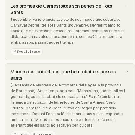
Les bromes de Carnestoltes són penes de Tots
Sants
1 novembre. Fa referència al cicle de nou mesos que separa el
Carnaval (febrer) de Tots Sants (novembre), suggerint amb to
irònic que els excessos, descontrol, "bromes" comesos durant la
disbauxa carnavalesca acaben tenint conseqüències, com ara
embarassos, passat aquest temps.
festivitats
Manresans, bordellans, que heu robat els cossos
sants
[Habitants de Manresa de la comarca del Bages a la província
de Barcelona]. Sovint ampliada com "Manresans, lladres, pillos i
gormands, que heu robat els cossos sants" Fa referència a la
llegenda del robatori de les relíquies de Santa Agnès, Sant
Fruitós i Sant Maurici a Sant Fruitós de Bages per part dels
manresans. Davant l'acusació, els manresans solien respondre
amb la rima: "Mentiders, potiners, que els teníeu en femers",
al·legant que els sants no estaven ben cuidats.
llocs
persones