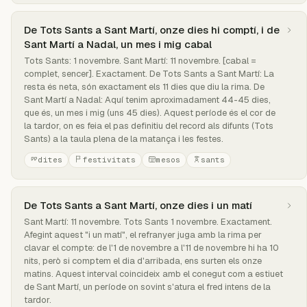
De Tots Sants a Sant Martí, onze dies hi comptí, i de
Sant Martí a Nadal, un mes i mig cabal
Tots Sants: 1 novembre. Sant Martí: 11 novembre. [cabal =
complet, sencer]. Exactament. De Tots Sants a Sant Martí: La
resta és neta, són exactament els 11 dies que diu la rima. De
Sant Martí a Nadal: Aquí tenim aproximadament 44-45 dies,
que és, un mes i mig (uns 45 dies). Aquest període és el cor de
la tardor, on es feia el pas definitiu del record als difunts (Tots
Sants) a la taula plena de la matança i les festes.
dites
festivitats
mesos
sants
De Tots Sants a Sant Martí, onze dies i un matí
Sant Martí: 11 novembre. Tots Sants 1 novembre. Exactament.
Afegint aquest "i un matí", el refranyer juga amb la rima per
clavar el compte: de l'1 de novembre a l'11 de novembre hi ha 10
nits, però si comptem el dia d'arribada, ens surten els onze
matins. Aquest interval coincideix amb el conegut com a estiuet
de Sant Martí, un període on sovint s'atura el fred intens de la
tardor.