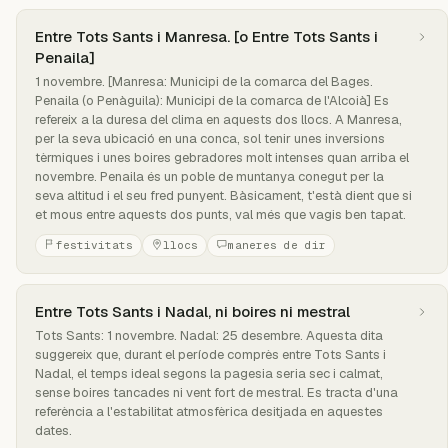
Entre Tots Sants i Manresa. [o Entre Tots Sants i
Penaila]
1 novembre. [Manresa: Municipi de la comarca del Bages.
Penaila (o Penàguila): Municipi de la comarca de l'Alcoià] Es
refereix a la duresa del clima en aquests dos llocs. A Manresa,
per la seva ubicació en una conca, sol tenir unes inversions
tèrmiques i unes boires gebradores molt intenses quan arriba el
novembre. Penaila és un poble de muntanya conegut per la
seva altitud i el seu fred punyent. Bàsicament, t'està dient que si
et mous entre aquests dos punts, val més que vagis ben tapat.
festivitats
llocs
maneres de dir
Entre Tots Sants i Nadal, ni boires ni mestral
Tots Sants: 1 novembre. Nadal: 25 desembre. Aquesta dita
suggereix que, durant el període comprès entre Tots Sants i
Nadal, el temps ideal segons la pagesia seria sec i calmat,
sense boires tancades ni vent fort de mestral. Es tracta d'una
referència a l'estabilitat atmosfèrica desitjada en aquestes
dates.