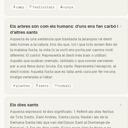
camp
festivitats
vinya
Els arbres són com els humans: d'uns ens fan carbó i
d'altres sants
Aquesta és una sentència que trasllada la jerarquia i el destí
dels homes a la natura. Ens diu que, tot i que tots estem fets de
la mateixa fusta, la vida (o la sort) ens porta per camins molt
diferents: El carbó: Representa el destí més baix o utilitari.
Aquells que acaben cremats, oblidats o que només serveixen
per a una feina dura i bruta. Els sants: Representa l'excepció, el
destí noble. Aquella fusta que es talla amb cura per fer-ne una
imatge venerada a l'altar.
plantes
sants
treball
Els dies sants
Aquesta expressió té dos significats: 1. Referit als dies festius
de Tots Sants, Sant Andreu, Santa Llúcia, Nadal i als de la
Semana Santa (els que van del Dijous Sant al Diumenge de
Pasqua). 2. Fer els dies sants. S'usa quan algú fa festa o no