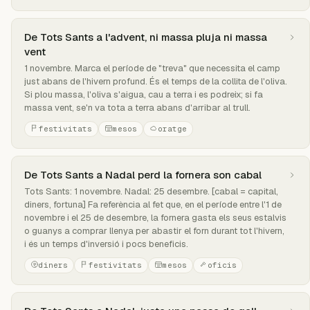
De Tots Sants a l'advent, ni massa pluja ni massa
vent
1 novembre. Marca el període de "treva" que necessita el camp
just abans de l'hivern profund. És el temps de la collita de l'oliva.
Si plou massa, l'oliva s'aigua, cau a terra i es podreix; si fa
massa vent, se'n va tota a terra abans d'arribar al trull.
festivitats
mesos
oratge
De Tots Sants a Nadal perd la fornera son cabal
Tots Sants: 1 novembre. Nadal: 25 desembre. [cabal = capital,
diners, fortuna] Fa referència al fet que, en el període entre l'1 de
novembre i el 25 de desembre, la fornera gasta els seus estalvis
o guanys a comprar llenya per abastir el forn durant tot l'hivern,
i és un temps d'inversió i pocs beneficis.
diners
festivitats
mesos
oficis