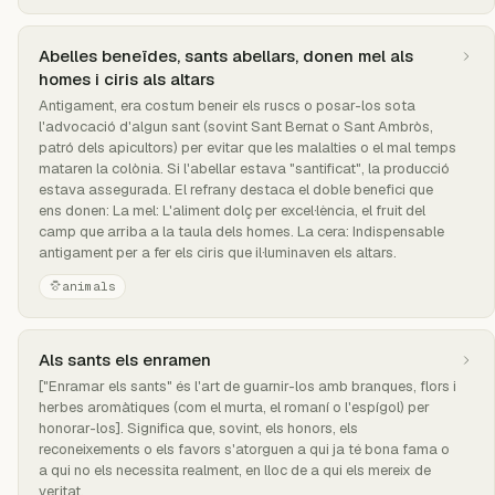
Abelles beneïdes, sants abellars, donen mel als
homes i ciris als altars
Antigament, era costum beneir els ruscs o posar-los sota
l'advocació d'algun sant (sovint Sant Bernat o Sant Ambròs,
patró dels apicultors) per evitar que les malalties o el mal temps
mataren la colònia. Si l'abellar estava "santificat", la producció
estava assegurada. El refrany destaca el doble benefici que
ens donen: La mel: L'aliment dolç per excel·lència, el fruit del
camp que arriba a la taula dels homes. La cera: Indispensable
antigament per a fer els ciris que il·luminaven els altars.
animals
Als sants els enramen
["Enramar els sants" és l'art de guarnir-los amb branques, flors i
herbes aromàtiques (com el murta, el romaní o l'espígol) per
honorar-los]. Significa que, sovint, els honors, els
reconeixements o els favors s'atorguen a qui ja té bona fama o
a qui no els necessita realment, en lloc de a qui els mereix de
veritat.