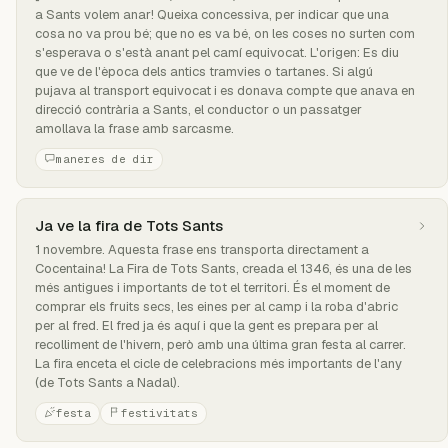
a Sants volem anar! Queixa concessiva, per indicar que una
cosa no va prou bé; que no es va bé, on les coses no surten com
s'esperava o s'està anant pel camí equivocat. L'origen: Es diu
que ve de l'època dels antics tramvies o tartanes. Si algú
pujava al transport equivocat i es donava compte que anava en
direcció contrària a Sants, el conductor o un passatger
amollava la frase amb sarcasme.
maneres de dir
Ja ve la fira de Tots Sants
1 novembre. Aquesta frase ens transporta directament a
Cocentaina! La Fira de Tots Sants, creada el 1346, és una de les
més antigues i importants de tot el territori. És el moment de
comprar els fruits secs, les eines per al camp i la roba d'abric
per al fred. El fred ja és aquí i que la gent es prepara per al
recolliment de l'hivern, però amb una última gran festa al carrer.
La fira enceta el cicle de celebracions més importants de l'any
(de Tots Sants a Nadal).
festa
festivitats