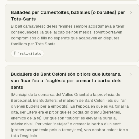
Ballades per Carnestoltes, batialles [o baralles] per
Tots-Sants
El ball carnavalesc de les fèmines sempre acostumava a tenir
conseqüències, ja que, al cap de nou mesos, sovint portaven
compromisos o fills no esperats que acabaven en disputes
familiars per Tots Sants.
festivitats
Budallers de Sant Celoni són pitjors que luterans,
van ficar foc a l'església per cremar la barba dels
sants
[Municipi de la comarca del Vallès Oriental a la província de
Barcelona]. Els Budallers: El malnom de Sant Celoni (els qui fan
o venen budells per a embotits). En l'època en què es va forjar la
dita, ser luterà era el pitjor que es podia dir d'algú (heretges,
enemics de la fe). Dir que són "pitjors" és elevar la burla al
màxim nivell. Per voler "netejar" o cremar la barba d'un sant
(potser perquè tenia pols o teranyines), van acabar calant foc a
tota l'església.