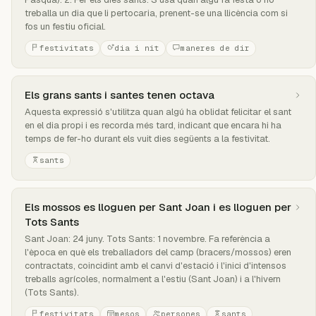
treballa un dia que li pertocaria, prenent-se una llicència com si
fos un festiu oficial.
festivitats
dia i nit
maneres de dir
Els grans sants i santes tenen octava
Aquesta expressió s'utilitza quan algú ha oblidat felicitar el sant
en el dia propi i es recorda més tard, indicant que encara hi ha
temps de fer-ho durant els vuit dies següents a la festivitat.
sants
Els mossos es lloguen per Sant Joan i es lloguen per
Tots Sants
Sant Joan: 24 juny. Tots Sants: 1 novembre. Fa referència a
l'època en què els treballadors del camp (bracers/mossos) eren
contractats, coincidint amb el canvi d'estació i l'inici d'intensos
treballs agrícoles, normalment a l'estiu (Sant Joan) i a l'hivern
(Tots Sants).
festivitats
mesos
persones
sants