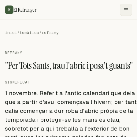
El Refranyer
R
inici
/
temàtica
/
refrany
REFRANY
"Per Tots Sants, trau l'abric i posa't guants"
SIGNIFICAT
1 novembre. Referit a l'antic calendari que deia
que a partir d'avui començava l'hivern; per tant
calia començar a dur roba d'abric pròpia de la
temporada i protegir-se les mans és clau,
sobretot per a qui treballa a l'exterior de bon