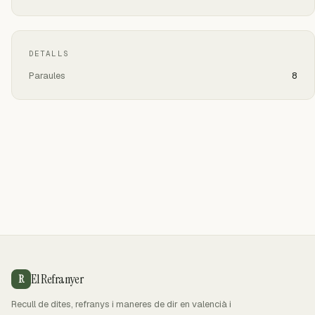
DETALLS
Paraules
8
El Refranyer
R
Recull de dites, refranys i maneres de dir en valencià i