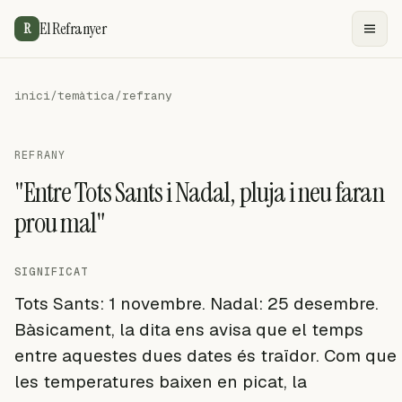
El Refranyer
R
inici
/
temàtica
/
refrany
REFRANY
"Entre Tots Sants i Nadal, pluja i neu faran
prou mal"
SIGNIFICAT
Tots Sants: 1 novembre. Nadal: 25 desembre.
Bàsicament, la dita ens avisa que el temps
entre aquestes dues dates és traïdor. Com que
les temperatures baixen en picat, la