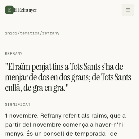
El Refranyer
R
inici
/
temàtica
/
refrany
REFRANY
"El raïm penjat fins a Tots Sants s'ha de
menjar de dos en dos grans; de Tots Sants
enllà, de gra en gra."
SIGNIFICAT
1 novembre. Refrany referit als raïms, que a
partir del novembre comença a haver-n'hi
menys. És un consell de temporada i de