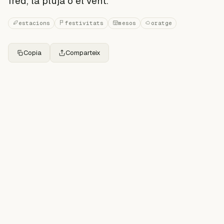
fred, la pluja o el vent.
estacions
festivitats
mesos
oratge
Copia
Comparteix