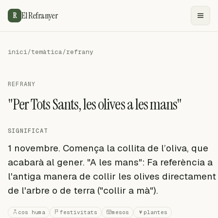
El Refranyer
R
inici
/
temàtica
/
refrany
REFRANY
"Per Tots Sants, les olives a les mans"
SIGNIFICAT
1 novembre. Comença la collita de l’oliva, que
acabarà al gener. "A les mans": Fa referència a
l'antiga manera de collir les olives directament
de l'arbre o de terra ("collir a mà").
cos huma
festivitats
mesos
plantes