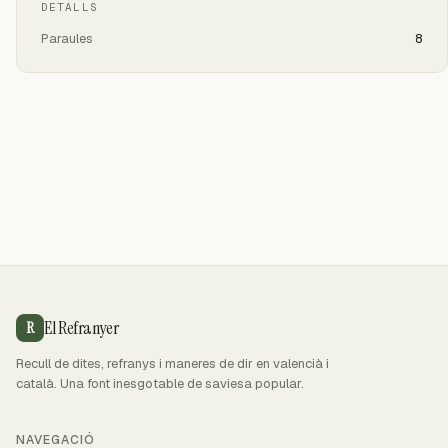
DETALLS
Paraules
8
El Refranyer
R
Recull de dites, refranys i maneres de dir en valencià i
català. Una font inesgotable de saviesa popular.
NAVEGACIÓ