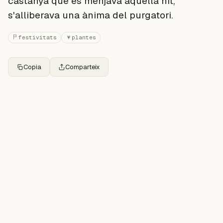
castanya que es menjava aquella nit,
s'alliberava una ànima del purgatori.
festivitats
plantes
Copia
Comparteix