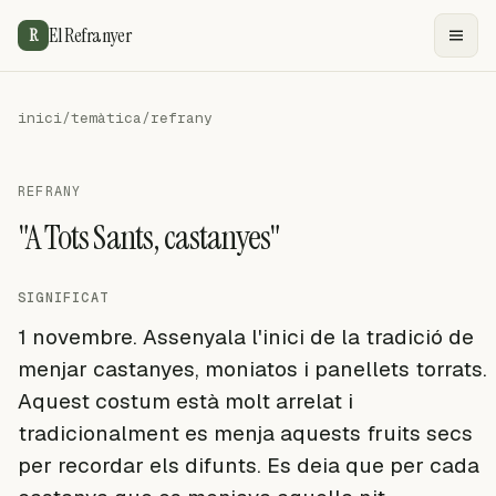
El Refranyer
R
inici
/
temàtica
/
refrany
REFRANY
"A Tots Sants, castanyes"
SIGNIFICAT
1 novembre. Assenyala l'inici de la tradició de
menjar castanyes, moniatos i panellets torrats.
Aquest costum està molt arrelat i
tradicionalment es menja aquests fruits secs
per recordar els difunts. Es deia que per cada