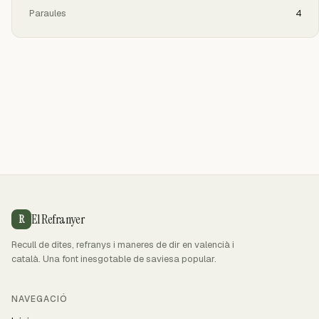
Paraules
4
El Refranyer
R
Recull de dites, refranys i maneres de dir en valencià i
català. Una font inesgotable de saviesa popular.
NAVEGACIÓ